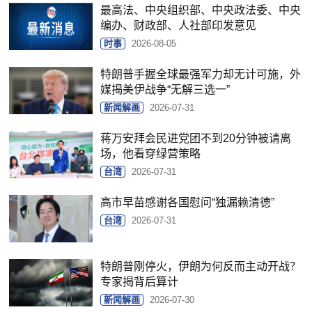
最高法、中央组织部、中央政法委、中央
编办、财政部、人社部印发意见
时事
2026-08-05
特朗普手握全球最强军力却无计可施，外
媒揭美伊战争“无解三选一”
新闻解画
2026-07-31
蒋万安拜会民进党团不到20分钟被请离
场，他看穿绿营策略
台湾
2026-07-31
高市早苗感谢各国慰问“独漏赖清德”
台湾
2026-07-31
特朗普刚停火，伊朗为何反而主动开战？
专家揭背后算计
新闻解画
2026-07-30