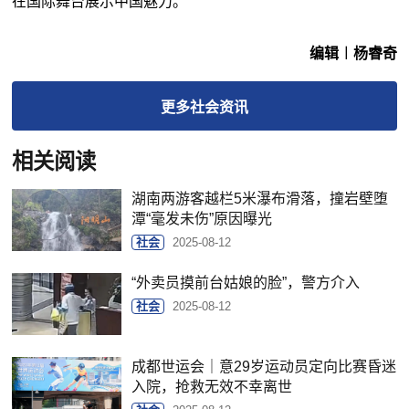
在国际舞台展示中国魅力。”
编辑︱杨睿奇
更多
社会
资讯
相关阅读
湖南两游客越栏5米瀑布滑落，撞岩壁堕
潭“毫发未伤”原因曝光
社会
2025-08-12
“外卖员摸前台姑娘的脸”，警方介入
社会
2025-08-12
成都世运会｜意29岁运动员定向比赛昏迷
入院，抢救无效不幸离世