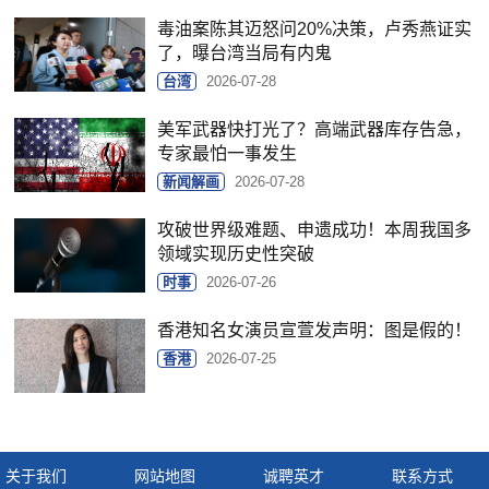
毒油案陈其迈怒问20%决策，卢秀燕证实
了，曝台湾当局有内鬼
台湾
2026-07-28
美军武器快打光了？高端武器库存告急，
专家最怕一事发生
新闻解画
2026-07-28
攻破世界级难题、申遗成功！本周我国多
领域实现历史性突破
时事
2026-07-26
香港知名女演员宣萱发声明：图是假的！
香港
2026-07-25
关于我们
网站地图
诚聘英才
联系方式