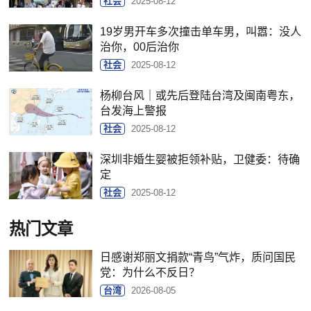
社会
2025-08-12
19岁男开车多次撞击单车男，叫嚣：没人
治你，00后治你
社会
2025-08-12
杨柳台风｜或先后登陆台湾及闽南粤东，
台发海上警报
社会
2025-08-12
深圳非婚生婴被拒领补贴，卫健委：待确
定
社会
2025-08-12
热门文章
日感谢郑丽文捐款“青鸟”气炸，质问国民
党：为什么不反日？
台湾
2026-08-05