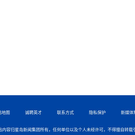
站地图
诚聘英才
联系方式
隐私保护
新媒体
站内容归星岛新闻集团所有，任何单位以及个人未经许可，不得擅自转载