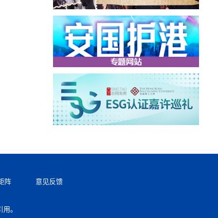
矩阵
意见反馈
引用。
返回顶部