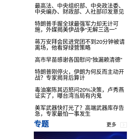
最高法、中央组织部、中央政法委、
中央编办、财政部、人社部印发意见
特朗普手握全球最强军力却无计可
施，外媒揭美伊战争“无解三选一”
蒋万安拜会民进党团不到20分钟被请
离场，他看穿绿营策略
高市早苗感谢各国慰问“独漏赖清德”
特朗普刚停火，伊朗为何反而主动开
战？专家揭背后算计
毒油案陈其迈怒问20%决策，卢秀燕
证实了，曝台湾当局有内鬼
美军武器快打光了？高端武器库存告
急，专家最怕一事发生
专题
更多