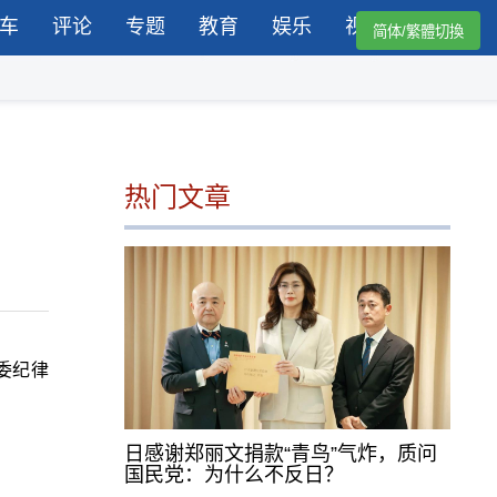
车
评论
专题
教育
娱乐
视频
简体/繁體切換
热门文章
委纪律
日感谢郑丽文捐款“青鸟”气炸，质问
国民党：为什么不反日？