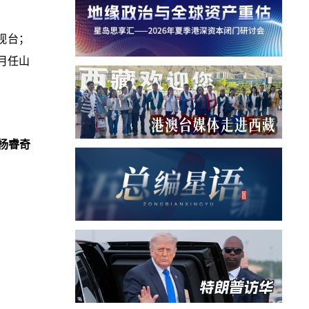
视台；
月任山
杨睿奇