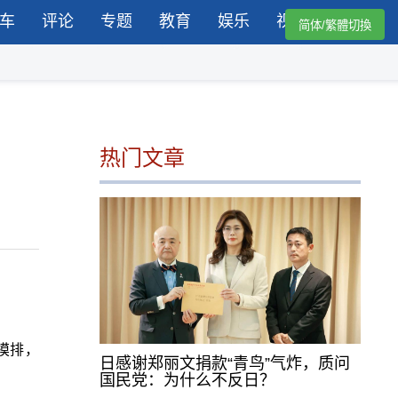
车
评论
专题
教育
娱乐
视频
简体/繁體切換
热门文章
摸排，
日感谢郑丽文捐款“青鸟”气炸，质问
国民党：为什么不反日？