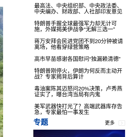
最高法、中央组织部、中央政法委、
中央编办、财政部、人社部印发意见
特朗普手握全球最强军力却无计可
施，外媒揭美伊战争“无解三选一”
蒋万安拜会民进党团不到20分钟被请
离场，他看穿绿营策略
高市早苗感谢各国慰问“独漏赖清德”
特朗普刚停火，伊朗为何反而主动开
战？专家揭背后算计
毒油案陈其迈怒问20%决策，卢秀燕
证实了，曝台湾当局有内鬼
美军武器快打光了？高端武器库存告
急，专家最怕一事发生
专题
更多