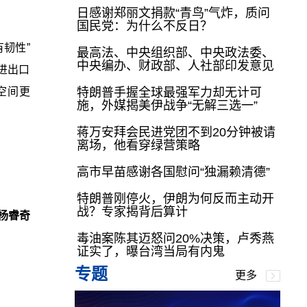
日感谢郑丽文捐款“青鸟”气炸，质问
国民党：为什么不反日？
韧性”
最高法、中央组织部、中央政法委、
中央编办、财政部、人社部印发意见
进出口
空间更
特朗普手握全球最强军力却无计可
施，外媒揭美伊战争“无解三选一”
蒋万安拜会民进党团不到20分钟被请
离场，他看穿绿营策略
高市早苗感谢各国慰问“独漏赖清德”
特朗普刚停火，伊朗为何反而主动开
战？专家揭背后算计
杨睿奇
毒油案陈其迈怒问20%决策，卢秀燕
证实了，曝台湾当局有内鬼
专题
更多