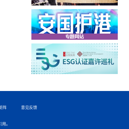
矩阵
意见反馈
引用。
返回顶部