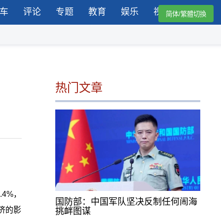
车
评论
专题
教育
娱乐
视频
简体/繁體切換
热门文章
4%，
国防部：中国军队坚决反制任何闹海
济的影
挑衅图谋