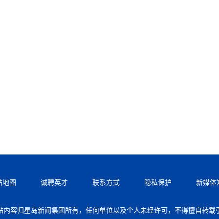
站地图
诚聘英才
联系方式
隐私保护
新媒体
站内容归星岛新闻集团所有，任何单位以及个人未经许可，不得擅自转载