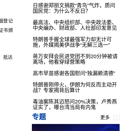
日感谢郑丽文捐款“青鸟”气炸，质问
国民党：为什么不反日？
姻登记
最高法、中央组织部、中央政法委、
中央编办、财政部、人社部印发意见
证书颁
特朗普手握全球最强军力却无计可
施，外媒揭美伊战争“无解三选一”
蒋万安拜会民进党团不到20分钟被请
，抵达
离场，他看穿绿营策略
。
高市早苗感谢各国慰问“独漏赖清德”
特朗普刚停火，伊朗为何反而主动开
战？专家揭背后算计
毒油案陈其迈怒问20%决策，卢秀燕
证实了，曝台湾当局有内鬼
专题
更多