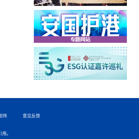
矩阵
意见反馈
引用。
返回顶部