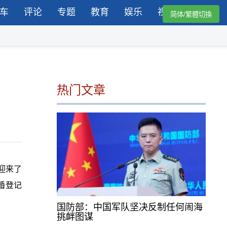
车
评论
专题
教育
娱乐
视频
简体/繁體切換
热门文章
迎来了
婚登记
国防部：中国军队坚决反制任何闹海
挑衅图谋