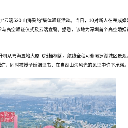
“云端520·山海誓约”集体颁证活动。当日，10对新人在完成婚
，参与高空颁证仪式及云端宣誓。据悉，该地为深圳首个高空婚姻
。
升机从粤海置地大厦飞抵梧桐阁。航线全程可俯瞰罗湖城区景观
誓”，同时被授予婚姻证书，在自然山海风光的见证中许下承诺