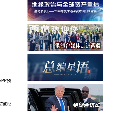
PP预
甜蜜经