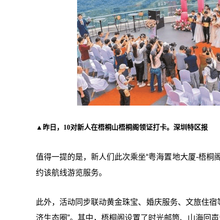
▲昨日，10对新人在梧桐山梧桐阁领证打卡。深圳特区报
值得一提的是，新人们此次乘坐“粤海置地大厦-梧桐
约该航线游览服务。
此外，活动同步联动黄金珠宝、婚庆服务、文旅住宿等
济生态圈”。其中，梧桐阁设置了时光邮筒、山海回