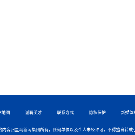
站地图
诚聘英才
联系方式
隐私保护
新媒体
站内容归星岛新闻集团所有，任何单位以及个人未经许可，不得擅自转载