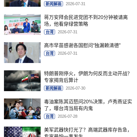
新闻解画
2026-07-31
蒋万安拜会民进党团不到20分钟被请离
场，他看穿绿营策略
台湾
2026-07-31
高市早苗感谢各国慰问“独漏赖清德”
台湾
2026-07-31
特朗普刚停火，伊朗为何反而主动开战？
专家揭背后算计
新闻解画
2026-07-30
毒油案陈其迈怒问20%决策，卢秀燕证实
了，曝台湾当局有内鬼
台湾
2026-07-28
美军武器快打光了？高端武器库存告急，
专家最怕一事发生