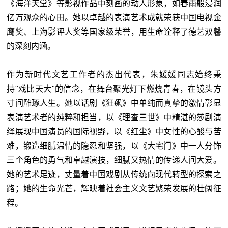
《海洋天堂》等影视作品中刻画的动人形象，如春雨般浸润
亿万观众的心田。她以卓越的表演艺术成就荣获中国电视金
鹰奖、上海影评人奖等国家级荣誉，用生命诠释了德艺双馨
的深刻内涵。
作为新时代文艺工作者的杰出代表，朱媛媛同志始终秉
持"戏比天大"的信念，在舞台聚光灯下燃烧青春，在镜头方
寸间雕琢人生。她以话剧《狂飙》中单纯而真挚的激情彰显
表演艺术者的纯粹和担当，以《理查三世》中精湛的莎剧演
绎展现中国演员的国际视野，以《红尘》中女性的心酸与苦
难，锻造细腻温情的隐忍和坚强，以《大宅门》中一人分饰
三个角色的勇气和卓越演技，细腻又热情的传递人间大爱。
她的艺术足迹，丈量着中国戏剧从传统向现代转型的探索之
路；她的生命光芒，辉映着社会主义文艺繁荣发展的壮阔征
程。