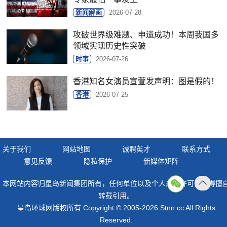
新闻解画
2026-07-28
攻破世界级难题、申遗成功！本周我国多
领域实现历史性突破
时事
2026-07-26
香港知名女演员宣萱发声明：图是假的！
香港
2026-07-25
关于我们
网站地图
诚聘英才
联系方式
意见反馈
隐私保护
新媒体矩阵
本网站内容归星岛新闻集团所有，任何单位以及个人未经许可，不得擅
返回
转载引用。
顶部
星岛环球网版权所有 Copyright © 2005-2026 Stnn.cc All Rights
Reserved.