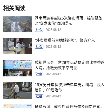
相关阅读
湖南两游客越栏5米瀑布滑落，撞岩壁堕
潭“毫发未伤”原因曝光
社会
2025-08-12
“外卖员摸前台姑娘的脸”，警方介入
社会
2025-08-12
成都世运会｜意29岁运动员定向比赛昏迷
入院，抢救无效不幸离世
社会
2025-08-12
19岁男开车多次撞击单车男，叫嚣：没人
治你，00后治你
社会
2025-08-12
杨柳台风｜或先后登陆台湾及闽南粤东，