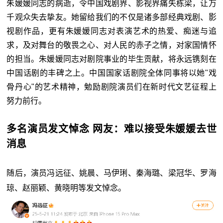
朱媛媛同志的病逝，令中国戏剧界、影视界痛失栋梁，让万
千观众失去挚友。她留给我们的不仅是诸多部经典戏剧、影
视剧作品，更有朱媛媛同志对表演艺术的热爱、痴迷与追
求，及对舞台的敬畏之心、对人民的赤子之情，对家国情怀
的担当。朱媛媛同志对剧院事业的毕生贡献，将永远镌刻在
中国话剧的丰碑之上。中国国家话剧院全体同事将以她"戏
骨丹心"的艺术精神，勉励剧院演员们在新时代文艺征程上
努力前行。
多名演员发文悼念
网友：难以接受朱媛媛去世
消息
随后，演员冯远征、姚晨、马伊琍、秦海璐、梁冠华、罗海
琼、赵丽颖、黄晓明等发文悼念。