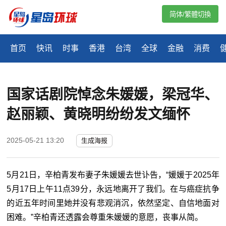
简体/繁體切換
首页
快讯
时事
香港
台湾
全球
金融
消费
国家话剧院悼念朱媛媛，梁冠华、
赵丽颖、黄晓明纷纷发文缅怀
2025-05-21 13:20
生成海报
5月21日，辛柏青发布妻子朱媛媛去世讣告，“媛媛于2025年
5月17日上午11点39分，永远地离开了我们。在与癌症抗争
的近五年时间里她并没有悲观消沉，依然坚定、自信地面对
困难。”辛柏青还透露会尊重朱媛媛的意愿，丧事从简。