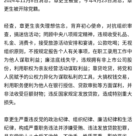
2024年11月8日消息，章更生被查；今年4月23日消息，章
更生被开除党籍。
经查，章更生丧失理想信念，背弃初心使命，对抗组织审
查，搞迷信活动；罔顾中央八项规定精神，违规收受礼品、
礼金、消费卡，接受旅游活动安排和宴请，公款吃喝；无视
组织原则，不按规定报告个人有关事项，在职工录用工作中
为他人谋取利益；廉洁底线失守，违规拥有非上市公司股
份，利用职权为亲友经营活动谋取利益；靠贷吃贷，将党和
人民赋予的公权力异化为谋取私利的工具，大搞权钱交易，
利用职务便利为他人在银行授信、贷款审批等方面谋利，并
非法收受巨额财物；违反国家规定发放贷款，造成特别重大
损失。
章更生严重违反党的政治纪律、组织纪律、廉洁纪律和生活
纪律，构成严重职务违法并涉嫌受贿、违法发放贷款犯罪，