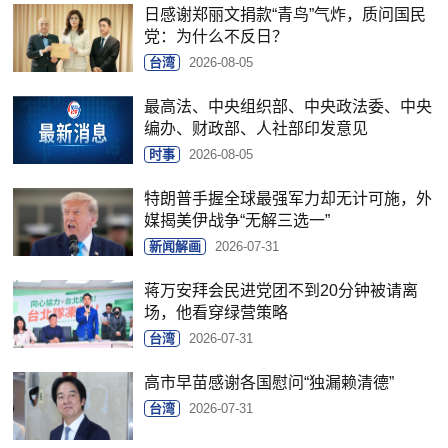
日感谢郑丽文捐款“青鸟”气炸，质问国民
党：为什么不反日？
台湾
2026-08-05
最高法、中央组织部、中央政法委、中央
编办、财政部、人社部印发意见
时事
2026-08-05
特朗普手握全球最强军力却无计可施，外
媒揭美伊战争“无解三选一”
新闻解画
2026-07-31
蒋万安拜会民进党团不到20分钟被请离
场，他看穿绿营策略
台湾
2026-07-31
高市早苗感谢各国慰问“独漏赖清德”
台湾
2026-07-31