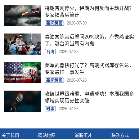
特朗普刚停火，伊朗为何反而主动开战？
专家揭背后算计
新闻解画
2026-07-30
毒油案陈其迈怒问20%决策，卢秀燕证实
了，曝台湾当局有内鬼
台湾
2026-07-28
美军武器快打光了？高端武器库存告急，
专家最怕一事发生
新闻解画
2026-07-28
攻破世界级难题、申遗成功！本周我国多
领域实现历史性突破
时事
2026-07-26
关于我们
网站地图
诚聘英才
联系方式