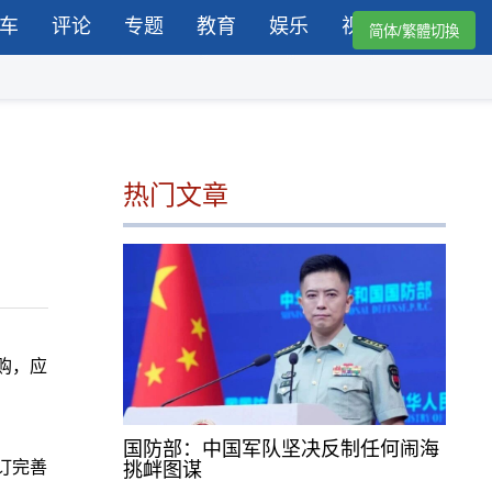
车
评论
专题
教育
娱乐
视频
简体/繁體切換
热门文章
购，应
国防部：中国军队坚决反制任何闹海
订完善
挑衅图谋