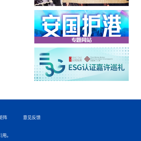
矩阵
意见反馈
引用。
返回顶部