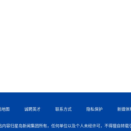
站地图
诚聘英才
联系方式
隐私保护
新媒体
站内容归星岛新闻集团所有，任何单位以及个人未经许可，不得擅自转载