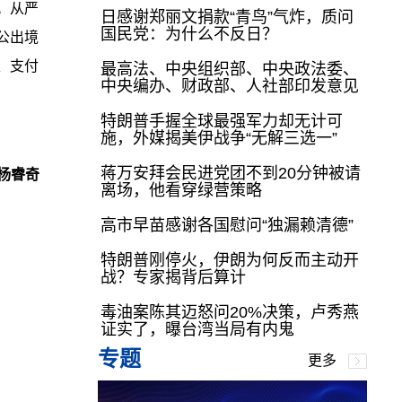
。从严
日感谢郑丽文捐款“青鸟”气炸，质问
国民党：为什么不反日？
公出境
、支付
最高法、中央组织部、中央政法委、
中央编办、财政部、人社部印发意见
特朗普手握全球最强军力却无计可
施，外媒揭美伊战争“无解三选一”
蒋万安拜会民进党团不到20分钟被请
杨睿奇
离场，他看穿绿营策略
高市早苗感谢各国慰问“独漏赖清德”
特朗普刚停火，伊朗为何反而主动开
战？专家揭背后算计
毒油案陈其迈怒问20%决策，卢秀燕
证实了，曝台湾当局有内鬼
专题
更多