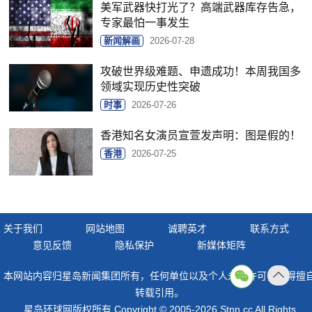
美军武器快打光了？高端武器库存告急，
专家最怕一事发生
新闻解画
2026-07-28
攻破世界级难题、申遗成功！本周我国多
领域实现历史性突破
时事
2026-07-26
香港知名女演员宣萱发声明：图是假的！
香港
2026-07-25
关于我们
网站地图
诚聘英才
联系方式
意见反馈
隐私保护
新媒体矩阵
本网站内容归星岛新闻集团所有，任何单位以及个人未经许可，不得擅
返回
转载引用。
顶部
星岛环球网版权所有 Copyright © 2005-2026 Stnn.cc All Rights