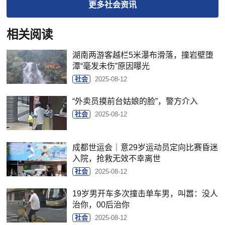
更多
社会
资讯
相关阅读
湖南两游客越栏5米瀑布滑落，撞岩壁堕
潭“毫发未伤”原因曝光
社会
2025-08-12
“外卖员摸前台姑娘的脸”，警方介入
社会
2025-08-12
成都世运会｜意29岁运动员定向比赛昏迷
入院，抢救无效不幸离世
社会
2025-08-12
19岁男开车多次撞击单车男，叫嚣：没人
治你，00后治你
社会
2025-08-12