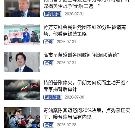
媒揭美伊战争“无解三选一”
新闻解画
2026-07-31
蒋万安拜会民进党团不到20分钟被请离
场，他看穿绿营策略
台湾
2026-07-31
高市早苗感谢各国慰问“独漏赖清德”
台湾
2026-07-31
特朗普刚停火，伊朗为何反而主动开战？
专家揭背后算计
新闻解画
2026-07-30
毒油案陈其迈怒问20%决策，卢秀燕证实
了，曝台湾当局有内鬼
台湾
2026-07-28