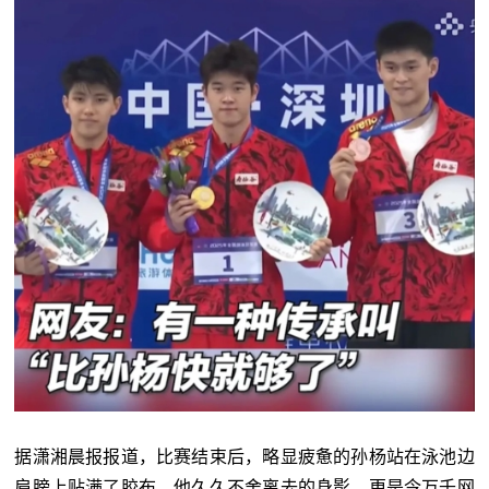
据潇湘晨报报道，比赛结束后，
略显疲惫的孙杨站在泳池边
肩膀上贴满了胶布，
他久久不舍离去的身影，
更是令万千网