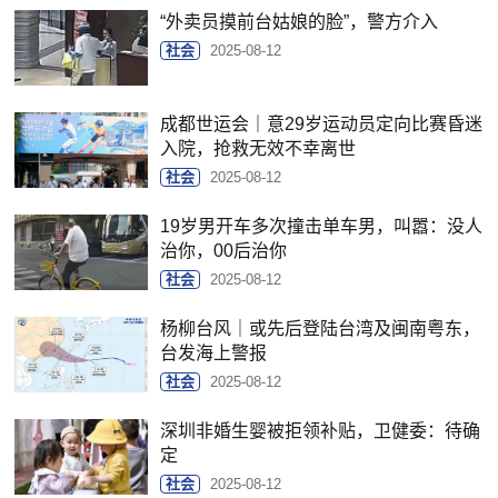
“外卖员摸前台姑娘的脸”，警方介入
社会
2025-08-12
成都世运会｜意29岁运动员定向比赛昏迷
入院，抢救无效不幸离世
社会
2025-08-12
19岁男开车多次撞击单车男，叫嚣：没人
治你，00后治你
社会
2025-08-12
杨柳台风｜或先后登陆台湾及闽南粤东，
台发海上警报
社会
2025-08-12
深圳非婚生婴被拒领补贴，卫健委：待确
定
社会
2025-08-12