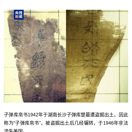
子弹库帛书1942年于湖南长沙子弹库楚墓遭盗掘出土，因此
称为“子弹库帛书”，被盗掘出土后几经辗转，于1946年非法
流失美国。