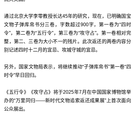
通过北京大学李零教授长达45年的研究，现在，已明确国宝
文物子弹库帛书分三卷，字数超过900字，第一卷为“四时
令”，第二卷为“五行令”，第三卷为“攻守占”。第一卷相对完
整，第二、三卷为大小不一的残片。此次返还的两卷内容分
别记述四时十二月的宜忌、攻城守城的宜忌。
另外，国家文物局表示，将继续推动“子弹库帛书”第一卷“四
时令”早日回归。
《五行令》《攻守占》将于2025年7月在中国国家博物馆举
办的“万里同归——新时代文物追索返还成果展”上首次面向
公众展出。