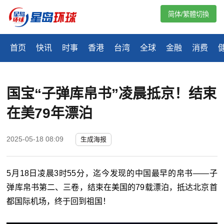
简体/繁體切換
首页
快讯
时事
香港
台湾
全球
金融
消费
国宝“子弹库帛书”凌晨抵京！结束
在美79年漂泊
2025-05-18 08:09
生成海报
5月18日凌晨3时55分，迄今发现的中国最早的帛书——子
弹库帛书第二、三卷，结束在美国的79载漂泊，抵达北京首
都国际机场，终于回到祖国！