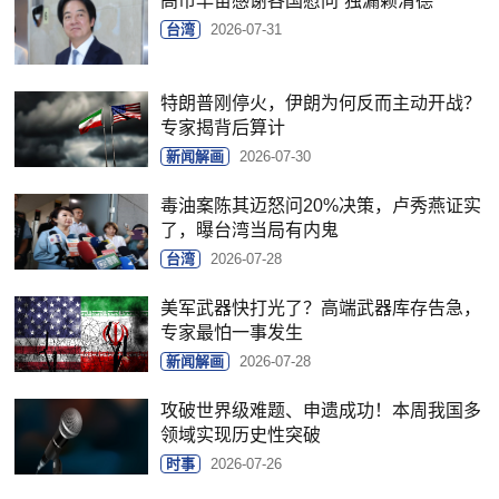
高市早苗感谢各国慰问“独漏赖清德”
台湾
2026-07-31
特朗普刚停火，伊朗为何反而主动开战？
专家揭背后算计
新闻解画
2026-07-30
毒油案陈其迈怒问20%决策，卢秀燕证实
了，曝台湾当局有内鬼
台湾
2026-07-28
美军武器快打光了？高端武器库存告急，
专家最怕一事发生
新闻解画
2026-07-28
攻破世界级难题、申遗成功！本周我国多
领域实现历史性突破
时事
2026-07-26