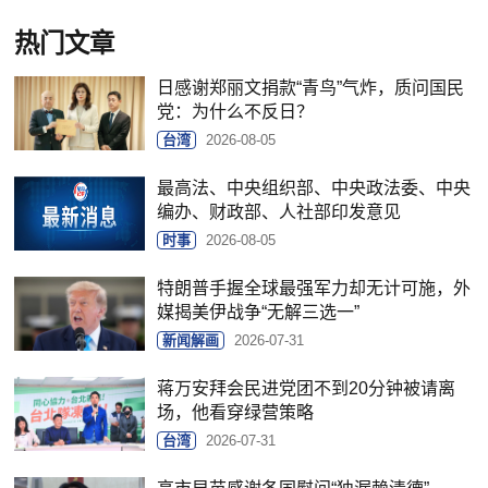
热门文章
日感谢郑丽文捐款“青鸟”气炸，质问国民
党：为什么不反日？
台湾
2026-08-05
最高法、中央组织部、中央政法委、中央
编办、财政部、人社部印发意见
时事
2026-08-05
特朗普手握全球最强军力却无计可施，外
媒揭美伊战争“无解三选一”
新闻解画
2026-07-31
蒋万安拜会民进党团不到20分钟被请离
场，他看穿绿营策略
台湾
2026-07-31