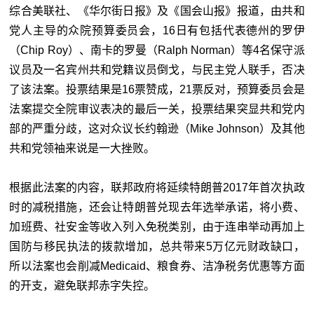
综合美联社、《华尔街日报》及《国会山报》报道，由共和
党人主导的众院预算委员会，16日有包括代表德州的罗伊
（Chip Roy）、南卡的罗曼（Ralph Norman）等4名保守派
议员及一名宾州共和党籍议员倒戈，与民主党人联手，否决
了该法案。投票结果是16票赞成，21票反对，预算委员会是
法案提交全院审议表决的最后一关，投票结果突显共和党内
部的严重分歧，这对众议长约翰逊（Mike Johnson）及其他
共和党领袖来说是一大挫败。
根据此法案的内容，联邦政府将延续特朗普2017年首次执政
时的减税措施，还会让特朗普兑现去年选举承诺，将小费、
加班费、社安金等收入列入免税类别，由于连串举动再加上
国防与移民执法的拨款增加，总共带来5万亿元财政缺口，
所以法案也会削减Medicaid、粮食券、洁净税务优惠等方面
的开支，避免联邦赤字失控。