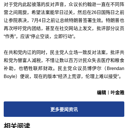
对于党内此起彼落的反对声音，众议长约翰逊一直在不同阵
营之间周旋，希望法案能早日过关，然后在26日国殇日之前
让参院表决，7月4日之前让总统特朗普签署生效。特朗普也
再次呼吁党内团结，甚至在社交网站上发文，批评部分议员
“作秀”，应该“停止空谈，立即行动”。
在共和党内讧的同时，民主党人立场一致反对法案，批评共
和党为替富人减税，不惜让数以百万计民众失去医疗和粮食
补助，也牺牲联邦财政。民主党众议员博伊尔（Brendan
Boyle）便说，现在的版本“经济上荒谬，伦理上难以接受”。
编辑︱叶金雅
更多
要闻
资讯
相关阅读