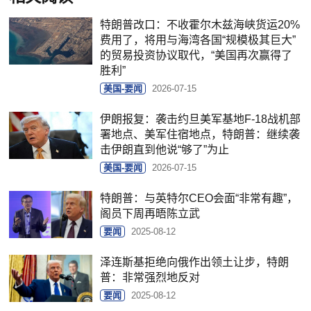
特朗普改口：不收霍尔木兹海峡货运20%
费用了，将用与海湾各国“规模极其巨大”
的贸易投资协议取代，“美国再次赢得了
胜利”
美国-要闻
2026-07-15
伊朗报复：袭击约旦美军基地F-18战机部
署地点、美军住宿地点，特朗普：继续袭
击伊朗直到他说“够了”为止
美国-要闻
2026-07-15
特朗普：与英特尔CEO会面“非常有趣”，
阁员下周再晤陈立武
要闻
2025-08-12
泽连斯基拒绝向俄作出领土让步，特朗
普：非常强烈地反对
要闻
2025-08-12