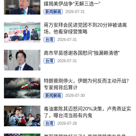
媒揭美伊战争“无解三选一”
新闻解画
2026-07-31
蒋万安拜会民进党团不到20分钟被请离
场，他看穿绿营策略
台湾
2026-07-31
高市早苗感谢各国慰问“独漏赖清德”
台湾
2026-07-31
特朗普刚停火，伊朗为何反而主动开战？
专家揭背后算计
新闻解画
2026-07-30
毒油案陈其迈怒问20%决策，卢秀燕证实
了，曝台湾当局有内鬼
台湾
2026-07-28