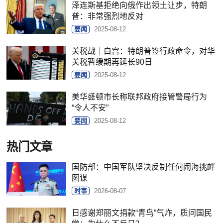
泽连斯基拒绝向俄作出领土让步，特朗
普：非常强烈地反对
要闻
2025-08-12
关税战｜白宫：特朗普签行政命令，对华
关税暂缓期再延长90日
要闻
2025-08-12
美华盛顿市长称联邦政府接管警局行为
“令人不安”
要闻
2025-08-12
热门文章
国防部：中国军队坚决反制任何闹海挑衅
图谋
时事
2026-08-07
日感谢郑丽文捐款“青鸟”气炸，质问国民