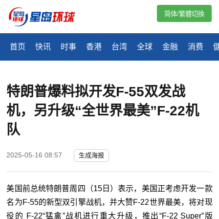
简体/繁體切換
首页
快讯
时事
香港
台湾
全球
金融
消费
特朗普爆料拟开发F-55双发战
机，另升级“全世界最美”F-22机
队
2025-05-16 08:57
生成海报
美国前总统特朗普周四（15日）表示，美国正考虑开发一款
名为F-55的新型双引擎战机，并大赞F-22世界最美，将对现
役的 F-22“猛禽”战机进行重大升级，推出“F-22 Super”版