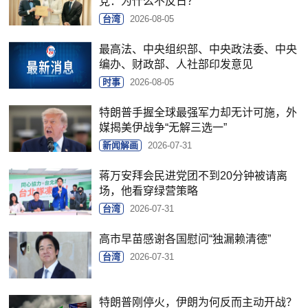
党：为什么不反日？
台湾
2026-08-05
最高法、中央组织部、中央政法委、中央
编办、财政部、人社部印发意见
时事
2026-08-05
特朗普手握全球最强军力却无计可施，外
媒揭美伊战争“无解三选一”
新闻解画
2026-07-31
蒋万安拜会民进党团不到20分钟被请离
场，他看穿绿营策略
台湾
2026-07-31
高市早苗感谢各国慰问“独漏赖清德”
台湾
2026-07-31
特朗普刚停火，伊朗为何反而主动开战？