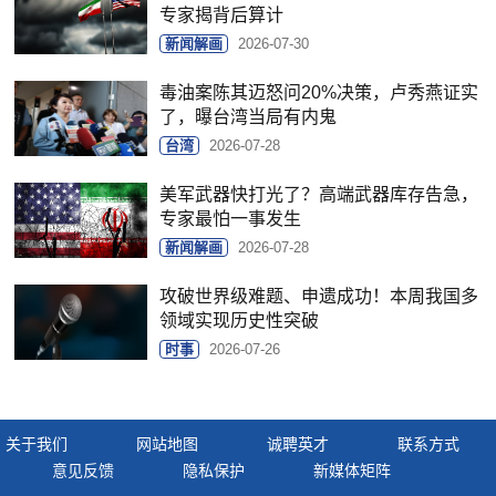
专家揭背后算计
新闻解画
2026-07-30
毒油案陈其迈怒问20%决策，卢秀燕证实
了，曝台湾当局有内鬼
台湾
2026-07-28
美军武器快打光了？高端武器库存告急，
专家最怕一事发生
新闻解画
2026-07-28
攻破世界级难题、申遗成功！本周我国多
领域实现历史性突破
时事
2026-07-26
关于我们
网站地图
诚聘英才
联系方式
意见反馈
隐私保护
新媒体矩阵