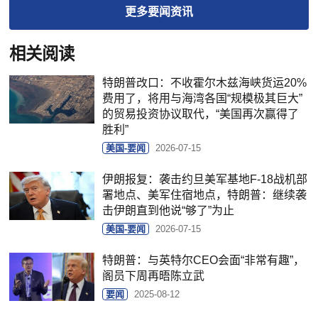
更多
要闻
资讯
相关阅读
特朗普改口：不收霍尔木兹海峡货运20%
费用了，将用与海湾各国“规模极其巨大”
的贸易投资协议取代，“美国再次赢得了
胜利”
美国-要闻
2026-07-15
伊朗报复：袭击约旦美军基地F-18战机部
署地点、美军住宿地点，特朗普：继续袭
击伊朗直到他说“够了”为止
美国-要闻
2026-07-15
特朗普：与英特尔CEO会面“非常有趣”，
阁员下周再晤陈立武
要闻
2025-08-12