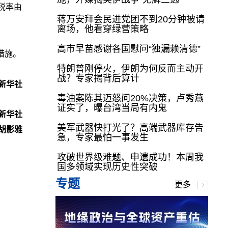
税率由
蒋万安拜会民进党团不到20分钟被请
离场，他看穿绿营策略
高市早苗感谢各国慰问“独漏赖清德”
措施。
特朗普刚停火，伊朗为何反而主动开
战？专家揭背后算计
新华社
毒油案陈其迈怒问20%决策，卢秀燕
证实了，曝台湾当局有内鬼
新华社
美军武器快打光了？高端武器库存告
胡影雅
急，专家最怕一事发生
攻破世界级难题、申遗成功！本周我
国多领域实现历史性突破
专题
更多