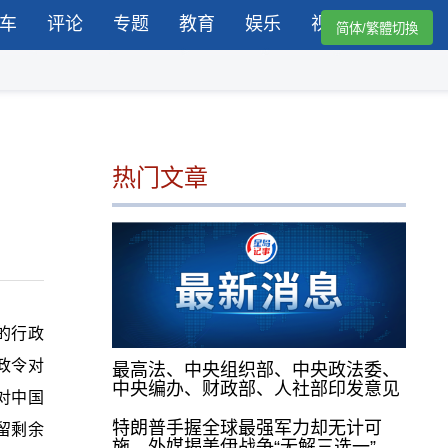
车
评论
专题
教育
娱乐
视频
简体/繁體切換
热门文章
的行政
行政令对
最高法、中央组织部、中央政法委、
中央编办、财政部、人社部印发意见
令对中国
特朗普手握全球最强军力却无计可
留剩余
施，外媒揭美伊战争“无解三选一”