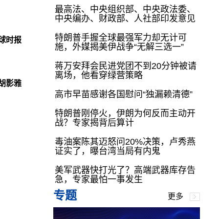
最高法、中央组织部、中央政法委、
中央编办、财政部、人社部印发意见
特朗普手握全球最强军力却无计可
球时报
施，外媒揭美伊战争“无解三选一”
蒋万安拜会民进党团不到20分钟被请
离场，他看穿绿营策略
胡影雅
高市早苗感谢各国慰问“独漏赖清德”
特朗普刚停火，伊朗为何反而主动开
战？专家揭背后算计
毒油案陈其迈怒问20%决策，卢秀燕
证实了，曝台湾当局有内鬼
美军武器快打光了？高端武器库存告
急，专家最怕一事发生
专题
更多