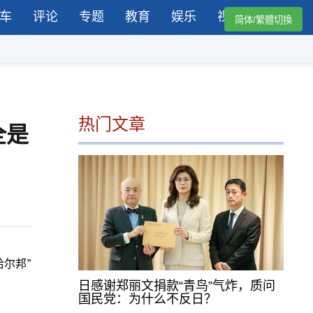
车
评论
专题
教育
娱乐
视频
简体/繁體切換
热门文章
全是
尔邦”
日感谢郑丽文捐款“青鸟”气炸，质问
国民党：为什么不反日？