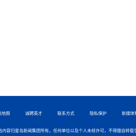
站地图
诚聘英才
联系方式
隐私保护
新媒体
站内容归星岛新闻集团所有，任何单位以及个人未经许可，不得擅自转载