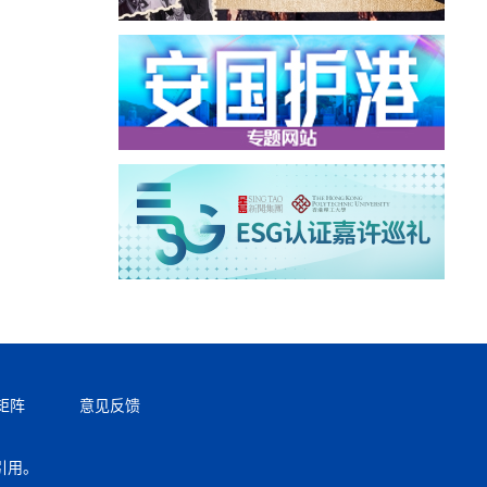
矩阵
意见反馈
引用。
返回顶部