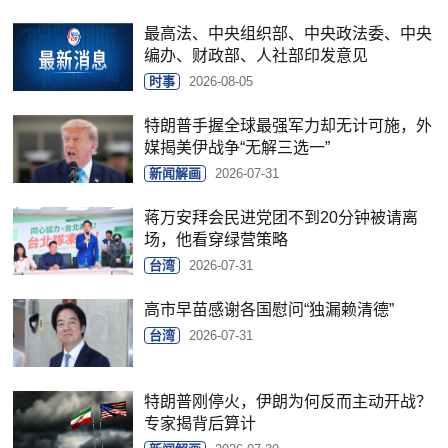
最高法、中央组织部、中央政法委、中央
编办、财政部、人社部印发意见
时事
2026-08-05
特朗普手握全球最强军力却无计可施，外
媒揭美伊战争“无解三选一”
新闻解画
2026-07-31
蒋万安拜会民进党团不到20分钟被请离
场，他看穿绿营策略
台湾
2026-07-31
高市早苗感谢各国慰问“独漏赖清德”
台湾
2026-07-31
特朗普刚停火，伊朗为何反而主动开战？
专家揭背后算计