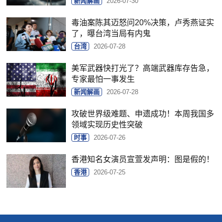
新闻解画
2026-07-30
毒油案陈其迈怒问20%决策，卢秀燕证实
了，曝台湾当局有内鬼
台湾
2026-07-28
美军武器快打光了？高端武器库存告急，
专家最怕一事发生
新闻解画
2026-07-28
攻破世界级难题、申遗成功！本周我国多
领域实现历史性突破
时事
2026-07-26
香港知名女演员宣萱发声明：图是假的！
香港
2026-07-25