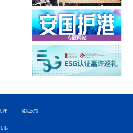
矩阵
意见反馈
引用。
返回顶部