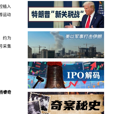
脑控植入
等运动
0，约为
信号采集
杨睿奇