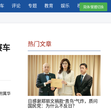
车
评论
专题
教育
娱乐
视频
简体/繁體切換
热门文章
赛车
附属华
日感谢郑丽文捐款“青鸟”气炸，质问
国民党：为什么不反日？