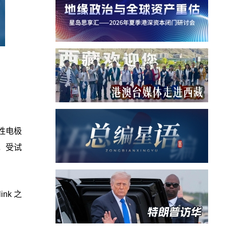
性电极
，受试
k 之