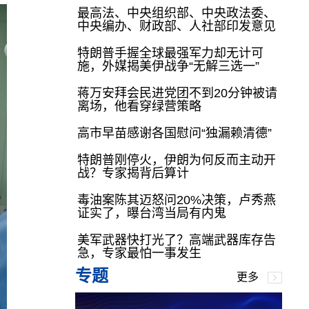
最高法、中央组织部、中央政法委、
中央编办、财政部、人社部印发意见
特朗普手握全球最强军力却无计可
施，外媒揭美伊战争“无解三选一”
蒋万安拜会民进党团不到20分钟被请
离场，他看穿绿营策略
高市早苗感谢各国慰问“独漏赖清德”
特朗普刚停火，伊朗为何反而主动开
战？专家揭背后算计
毒油案陈其迈怒问20%决策，卢秀燕
证实了，曝台湾当局有内鬼
美军武器快打光了？高端武器库存告
急，专家最怕一事发生
专题
更多