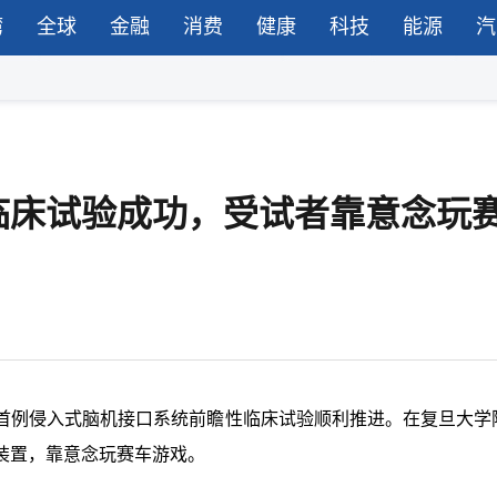
湾
全球
金融
消费
健康
科技
能源
汽
临床试验成功，受试者靠意念玩
首例侵入式脑机接口系统前瞻性临床试验顺利推进。在复旦大学
装置，靠意念玩赛车游戏。