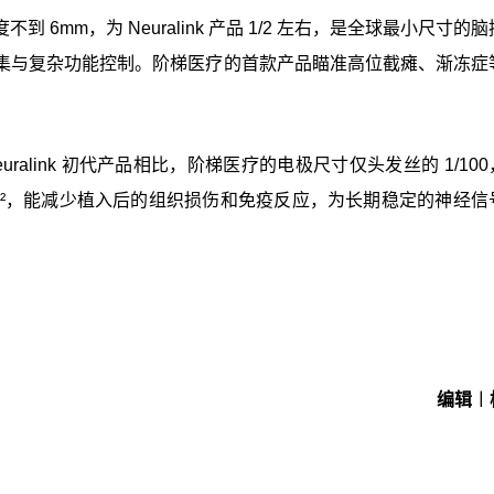
6mm，为 Neuralink 产品 1/2 左右，是全球最小尺寸的
集与复杂功能控制。阶梯医疗的首款产品瞄准高位截瘫、渐冻症
ralink 初代产品相比，阶梯医疗的电极尺寸仅头发丝的 1/10
0⁻¹⁴N・m²，能减少植入后的组织损伤和免疫反应，为长期稳定的神经
编辑︱