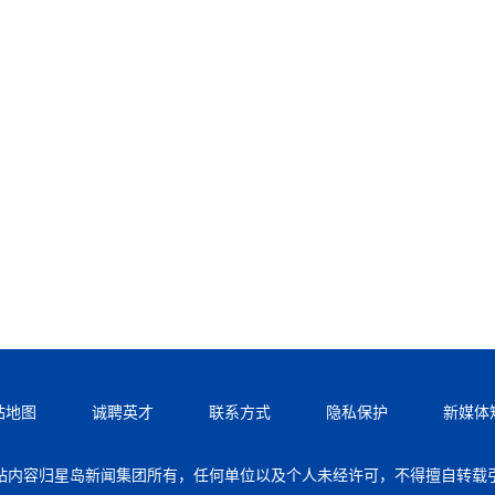
站地图
诚聘英才
联系方式
隐私保护
新媒体
站内容归星岛新闻集团所有，任何单位以及个人未经许可，不得擅自转载