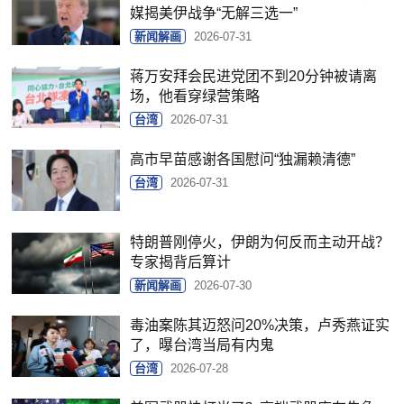
媒揭美伊战争“无解三选一”
新闻解画
2026-07-31
蒋万安拜会民进党团不到20分钟被请离
场，他看穿绿营策略
台湾
2026-07-31
高市早苗感谢各国慰问“独漏赖清德”
台湾
2026-07-31
特朗普刚停火，伊朗为何反而主动开战？
专家揭背后算计
新闻解画
2026-07-30
毒油案陈其迈怒问20%决策，卢秀燕证实
了，曝台湾当局有内鬼
台湾
2026-07-28