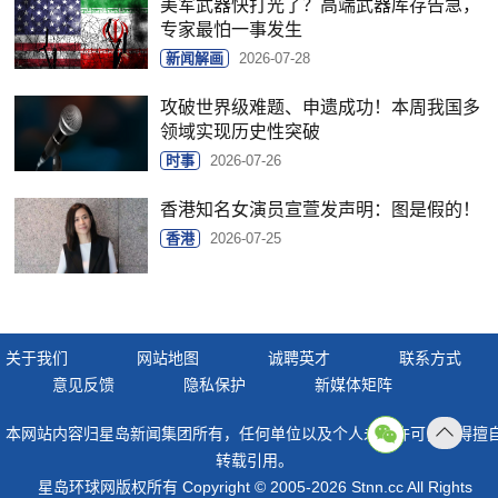
美军武器快打光了？高端武器库存告急，
专家最怕一事发生
新闻解画
2026-07-28
攻破世界级难题、申遗成功！本周我国多
领域实现历史性突破
时事
2026-07-26
香港知名女演员宣萱发声明：图是假的！
香港
2026-07-25
关于我们
网站地图
诚聘英才
联系方式
意见反馈
隐私保护
新媒体矩阵
本网站内容归星岛新闻集团所有，任何单位以及个人未经许可，不得擅
返回
转载引用。
顶部
星岛环球网版权所有 Copyright © 2005-2026 Stnn.cc All Rights