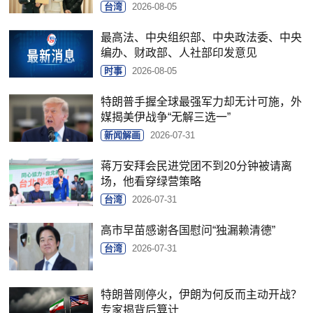
台湾
2026-08-05
最高法、中央组织部、中央政法委、中央
编办、财政部、人社部印发意见
时事
2026-08-05
特朗普手握全球最强军力却无计可施，外
媒揭美伊战争“无解三选一”
新闻解画
2026-07-31
蒋万安拜会民进党团不到20分钟被请离
场，他看穿绿营策略
台湾
2026-07-31
高市早苗感谢各国慰问“独漏赖清德”
台湾
2026-07-31
特朗普刚停火，伊朗为何反而主动开战？
专家揭背后算计