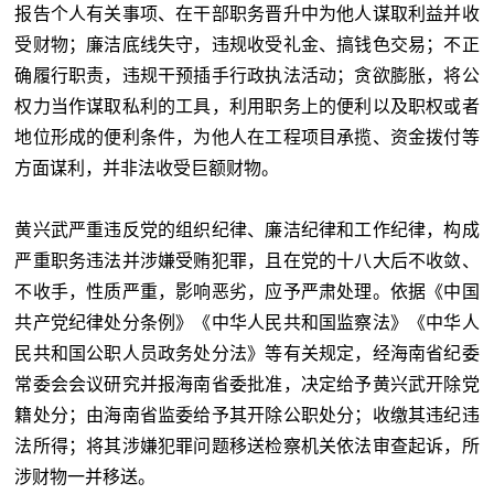
报告个人有关事项、在干部职务晋升中为他人谋取利益并收
受财物；廉洁底线失守，违规收受礼金、搞钱色交易；不正
确履行职责，违规干预插手行政执法活动；贪欲膨胀，将公
权力当作谋取私利的工具，利用职务上的便利以及职权或者
地位形成的便利条件，为他人在工程项目承揽、资金拨付等
方面谋利，并非法收受巨额财物。
黄兴武严重违反党的组织纪律、廉洁纪律和工作纪律，构成
严重职务违法并涉嫌受贿犯罪，且在党的十八大后不收敛、
不收手，性质严重，影响恶劣，应予严肃处理。依据《中国
共产党纪律处分条例》《中华人民共和国监察法》《中华人
民共和国公职人员政务处分法》等有关规定，经海南省纪委
常委会会议研究并报海南省委批准，决定给予黄兴武开除党
籍处分；由海南省监委给予其开除公职处分；收缴其违纪违
法所得；将其涉嫌犯罪问题移送检察机关依法审查起诉，所
涉财物一并移送。