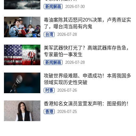
新闻解画
2026-07-30
毒油案陈其迈怒问20%决策，卢秀燕证实
了，曝台湾当局有内鬼
台湾
2026-07-28
美军武器快打光了？高端武器库存告急，
专家最怕一事发生
新闻解画
2026-07-28
攻破世界级难题、申遗成功！本周我国多
领域实现历史性突破
时事
2026-07-26
香港知名女演员宣萱发声明：图是假的！
香港
2026-07-25