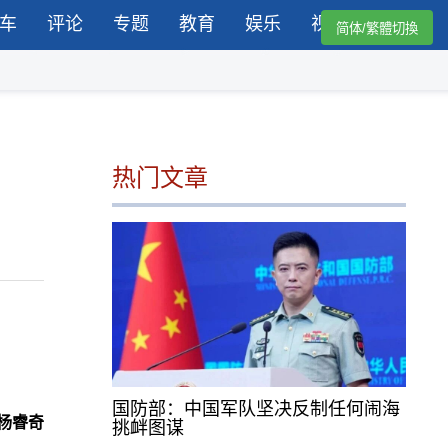
车
评论
专题
教育
娱乐
视频
简体/繁體切換
热门文章
国防部：中国军队坚决反制任何闹海
杨睿奇
挑衅图谋