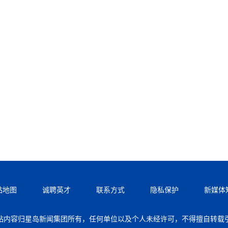
站地图
诚聘英才
联系方式
隐私保护
新媒体
站内容归星岛新闻集团所有，任何单位以及个人未经许可，不得擅自转载