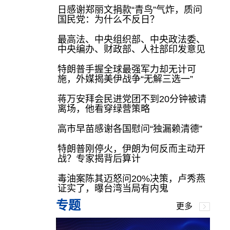
日感谢郑丽文捐款“青鸟”气炸，质问
国民党：为什么不反日？
最高法、中央组织部、中央政法委、
中央编办、财政部、人社部印发意见
特朗普手握全球最强军力却无计可
施，外媒揭美伊战争“无解三选一”
蒋万安拜会民进党团不到20分钟被请
离场，他看穿绿营策略
高市早苗感谢各国慰问“独漏赖清德”
特朗普刚停火，伊朗为何反而主动开
战？专家揭背后算计
毒油案陈其迈怒问20%决策，卢秀燕
证实了，曝台湾当局有内鬼
专题
更多