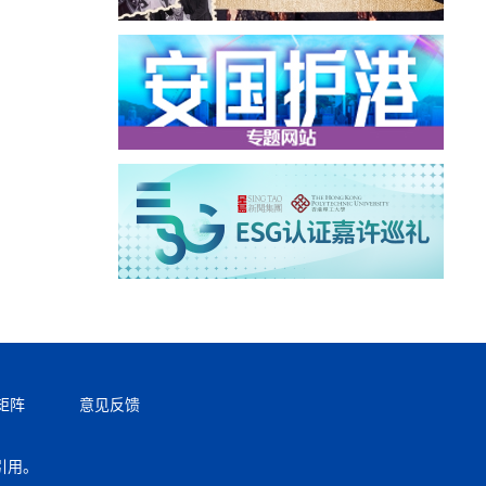
矩阵
意见反馈
引用。
返回顶部