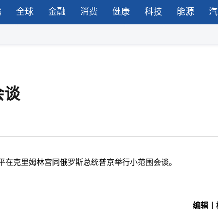
湾
全球
金融
消费
健康
科技
能源
汽
会谈
近平在克里姆林宫同俄罗斯总统普京举行小范围会谈。
编辑︱