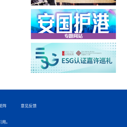
矩阵
意见反馈
引用。
返回顶部