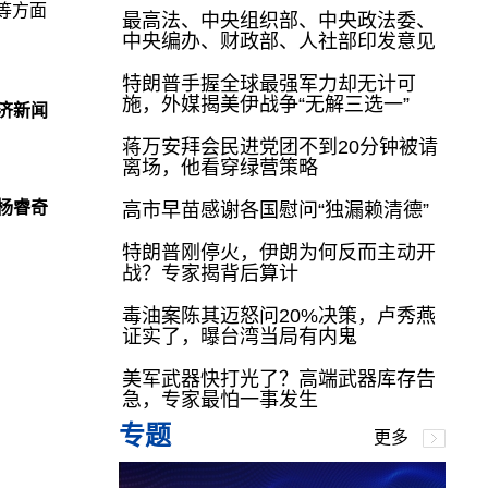
等方面
最高法、中央组织部、中央政法委、
中央编办、财政部、人社部印发意见
特朗普手握全球最强军力却无计可
施，外媒揭美伊战争“无解三选一”
济新闻
蒋万安拜会民进党团不到20分钟被请
离场，他看穿绿营策略
杨睿奇
高市早苗感谢各国慰问“独漏赖清德”
特朗普刚停火，伊朗为何反而主动开
战？专家揭背后算计
毒油案陈其迈怒问20%决策，卢秀燕
证实了，曝台湾当局有内鬼
美军武器快打光了？高端武器库存告
急，专家最怕一事发生
专题
更多