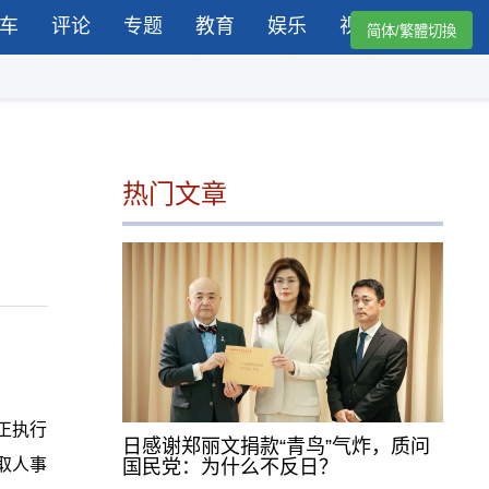
车
评论
专题
教育
娱乐
视频
简体/繁體切換
热门文章
正执行
日感谢郑丽文捐款“青鸟”气炸，质问
取人事
国民党：为什么不反日？