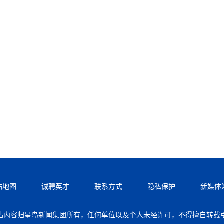
站地图
诚聘英才
联系方式
隐私保护
新媒体
站内容归星岛新闻集团所有，任何单位以及个人未经许可，不得擅自转载