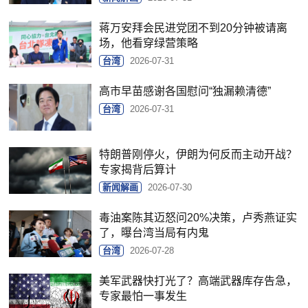
蒋万安拜会民进党团不到20分钟被请离
场，他看穿绿营策略
台湾
2026-07-31
高市早苗感谢各国慰问“独漏赖清德”
台湾
2026-07-31
特朗普刚停火，伊朗为何反而主动开战？
专家揭背后算计
新闻解画
2026-07-30
毒油案陈其迈怒问20%决策，卢秀燕证实
了，曝台湾当局有内鬼
台湾
2026-07-28
美军武器快打光了？高端武器库存告急，
专家最怕一事发生