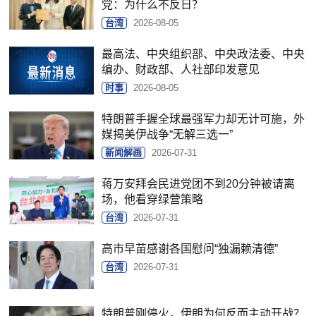
党：为什么不反日？
台湾
2026-08-05
最高法、中央组织部、中央政法委、中央
编办、财政部、人社部印发意见
时事
2026-08-05
特朗普手握全球最强军力却无计可施，外
媒揭美伊战争“无解三选一”
新闻解画
2026-07-31
蒋万安拜会民进党团不到20分钟被请离
场，他看穿绿营策略
台湾
2026-07-31
高市早苗感谢各国慰问“独漏赖清德”
台湾
2026-07-31
特朗普刚停火，伊朗为何反而主动开战？