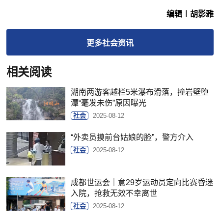
编辑︱胡影雅
更多
社会
资讯
相关阅读
湖南两游客越栏5米瀑布滑落，撞岩壁堕
潭“毫发未伤”原因曝光
社会
2025-08-12
“外卖员摸前台姑娘的脸”，警方介入
社会
2025-08-12
成都世运会｜意29岁运动员定向比赛昏迷
入院，抢救无效不幸离世
社会
2025-08-12