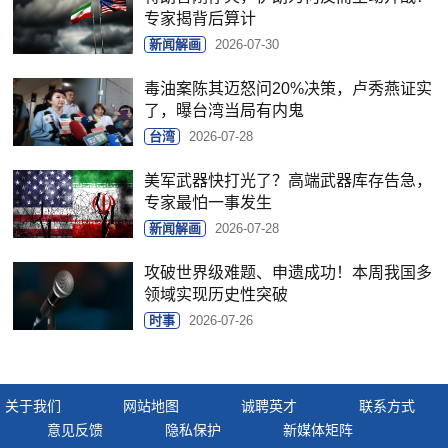
专家揭背后算计
新闻解画
2026-07-30
毒油案陈其迈怒问20%决策，卢秀燕证实
了，曝台湾当局有内鬼
台湾
2026-07-28
美军武器快打光了？高端武器库存告急，
专家最怕一事发生
新闻解画
2026-07-28
攻破世界级难题、申遗成功！本周我国多
领域实现历史性突破
时事
2026-07-26
关于我们
网站地图
诚聘英才
联系方式
意见反馈
隐私保护
新媒体矩阵