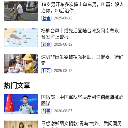
19岁男开车多次撞击单车男，叫嚣：没人
治你，00后治你
社会
2025-08-12
杨柳台风｜或先后登陆台湾及闽南粤东，
台发海上警报
社会
2025-08-12
深圳非婚生婴被拒领补贴，卫健委：待确
定
社会
2025-08-12
热门文章
国防部：中国军队坚决反制任何闹海挑衅
图谋
时事
2026-08-07
日感谢郑丽文捐款“青鸟”气炸，质问国民