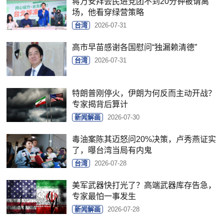
蒋万安拜会民进党团不到20分钟被请离
场，他看穿绿营策略
台湾
2026-07-31
高市早苗感谢各国慰问“独漏赖清德”
台湾
2026-07-31
特朗普刚停火，伊朗为何反而主动开战？
专家揭背后算计
新闻解画
2026-07-30
毒油案陈其迈怒问20%决策，卢秀燕证实
了，曝台湾当局有内鬼
台湾
2026-07-28
美军武器快打光了？高端武器库存告急，
专家最怕一事发生
新闻解画
2026-07-28