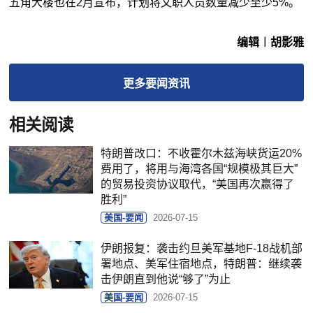
五角大楼也在2月宣布，计划将文职人员数量减少至少5%。
编辑︱胡影雅
更多
要闻
资讯
相关阅读
特朗普改口：不收霍尔木兹海峡货运20%
费用了，将用与海湾各国“规模极其巨大”
的贸易投资协议取代，“美国再次赢得了
胜利”
美国-要闻
2026-07-15
伊朗报复：袭击约旦美军基地F-18战机部
署地点、美军住宿地点，特朗普：继续袭
击伊朗直到他说“够了”为止
美国-要闻
2026-07-15