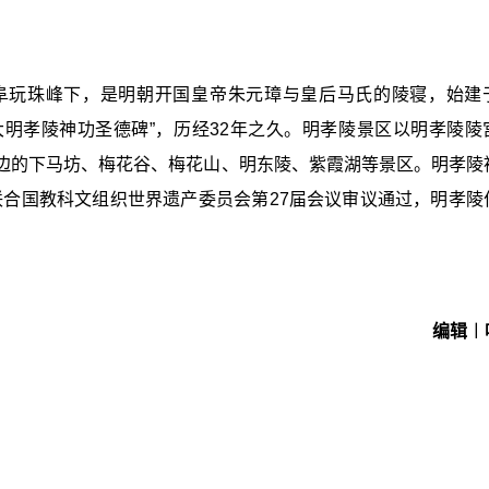
阜玩珠峰下，是明朝开国皇帝朱元璋与皇后马氏的陵寝，始建
建成“大明孝陵神功圣德碑”，历经32年之久。明孝陵景区以明孝陵
边的下马坊、梅花谷、梅花山、明东陵、紫霞湖等景区。明孝陵
经联合国教科文组织世界遗产委员会第27届会议审议通过，明孝陵
编辑︱