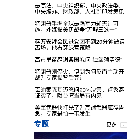
最高法、中央组织部、中央政法委、
中央编办、财政部、人社部印发意见
特朗普手握全球最强军力却无计可
施，外媒揭美伊战争“无解三选一”
蒋万安拜会民进党团不到20分钟被请
离场，他看穿绿营策略
高市早苗感谢各国慰问“独漏赖清德”
特朗普刚停火，伊朗为何反而主动开
战？专家揭背后算计
毒油案陈其迈怒问20%决策，卢秀燕
证实了，曝台湾当局有内鬼
美军武器快打光了？高端武器库存告
急，专家最怕一事发生
专题
更多