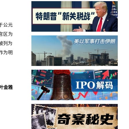
于公元
陵宫区为
被列为
作为明
叶金雅