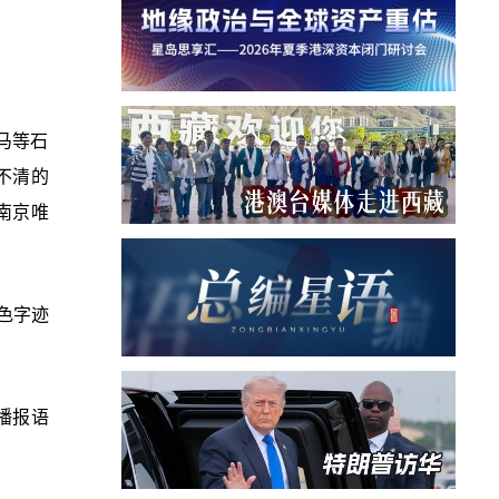
马等石
糊不清的
南京唯
色字迹
播报语