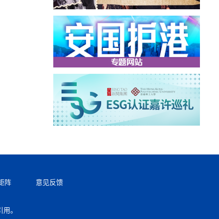
矩阵
意见反馈
引用。
返回顶部