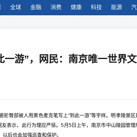
湾
全球
金融
消费
健康
科技
能源
汽
到此一游”，网民：南京唯一世界
骆驼臀部被人用黑色麦克笔写上“到此一游”等字样。明孝陵景区
网友表示，此行为理应严惩。5月5日上午，南京市中山陵园管理
，以后也会加强巡查和保护。