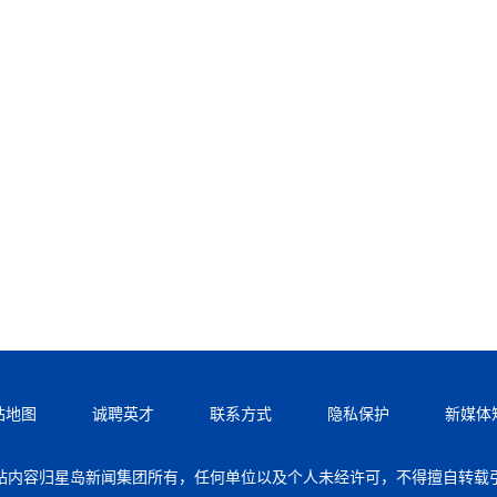
站地图
诚聘英才
联系方式
隐私保护
新媒体
站内容归星岛新闻集团所有，任何单位以及个人未经许可，不得擅自转载