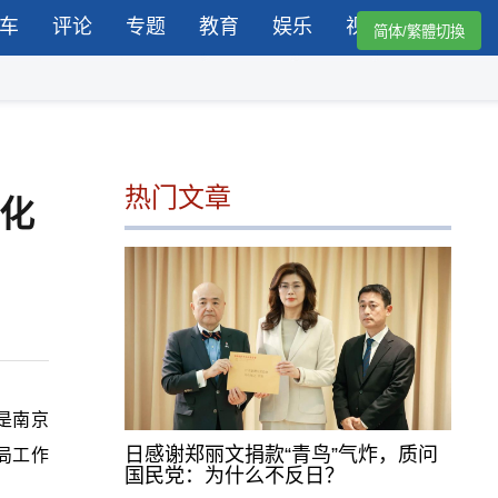
车
评论
专题
教育
娱乐
视频
简体/繁體切換
热门文章
文化
是南京
日感谢郑丽文捐款“青鸟”气炸，质问
局工作
国民党：为什么不反日？