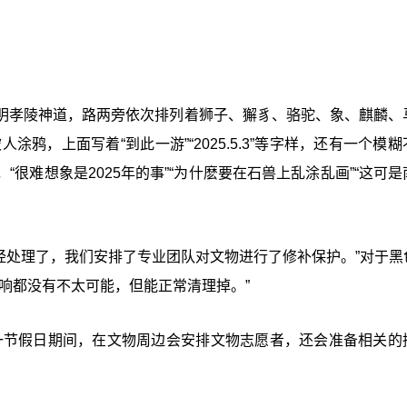
明孝陵神道，路两旁依次排列着狮子、獬豸、骆驼、象、麒麟、
涂鸦，上面写着“到此一游”“2025.5.3”等字样，还有一个模
很难想象是2025年的事”“为什麽要在石兽上乱涂乱画”“这可是
经处理了，我们安排了专业团队对文物进行了修补保护。”对于黑
响都没有不太可能，但能正常清理掉。”
一节假日期间，在文物周边会安排文物志愿者，还会准备相关的