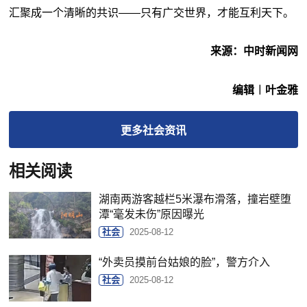
汇聚成一个清晰的共识——只有广交世界，才能互利天下。
来源：中时新闻网
编辑︱叶金雅
更多
社会
资讯
相关阅读
湖南两游客越栏5米瀑布滑落，撞岩壁堕
潭“毫发未伤”原因曝光
社会
2025-08-12
“外卖员摸前台姑娘的脸”，警方介入
社会
2025-08-12