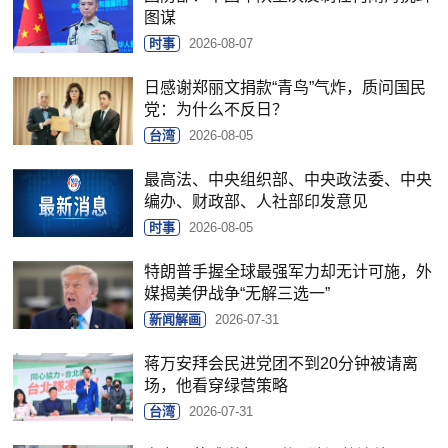
图谋
时事
2026-08-07
日感谢郑丽文捐款“青鸟”气炸，质问国民
党：为什么不反日？
台湾
2026-08-05
最高法、中央组织部、中央政法委、中央
编办、财政部、人社部印发意见
时事
2026-08-05
特朗普手握全球最强军力却无计可施，外
媒揭美伊战争“无解三选一”
新闻解画
2026-07-31
蒋万安拜会民进党团不到20分钟被请离
场，他看穿绿营策略
台湾
2026-07-31