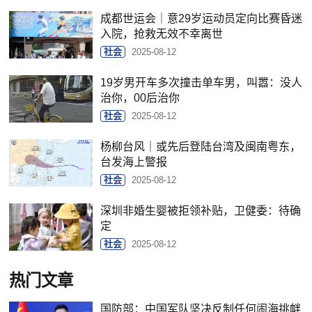
成都世运会｜意29岁运动员定向比赛昏迷
入院，抢救无效不幸离世
社会
2025-08-12
19岁男开车多次撞击单车男，叫嚣：没人
治你，00后治你
社会
2025-08-12
杨柳台风｜或先后登陆台湾及闽南粤东，
台发海上警报
社会
2025-08-12
深圳非婚生婴被拒领补贴，卫健委：待确
定
社会
2025-08-12
热门文章
国防部：中国军队坚决反制任何闹海挑衅