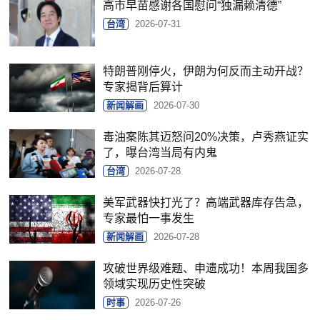
高市早苗感谢各国慰问“独漏赖清德”
台湾
2026-07-31
特朗普刚停火，伊朗为何反而主动开战？
专家揭背后算计
新闻解画
2026-07-30
毒油案陈其迈怒问20%决策，卢秀燕证实
了，曝台湾当局有内鬼
台湾
2026-07-28
美军武器快打光了？高端武器库存告急，
专家最怕一事发生
新闻解画
2026-07-28
攻破世界级难题、申遗成功！本周我国多
领域实现历史性突破
时事
2026-07-26