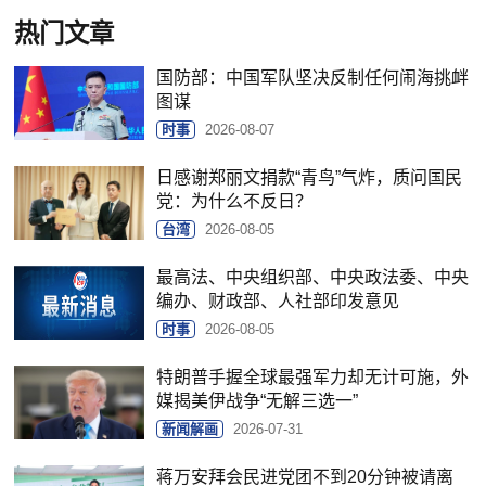
热门文章
国防部：中国军队坚决反制任何闹海挑衅
图谋
时事
2026-08-07
日感谢郑丽文捐款“青鸟”气炸，质问国民
党：为什么不反日？
台湾
2026-08-05
最高法、中央组织部、中央政法委、中央
编办、财政部、人社部印发意见
时事
2026-08-05
特朗普手握全球最强军力却无计可施，外
媒揭美伊战争“无解三选一”
新闻解画
2026-07-31
蒋万安拜会民进党团不到20分钟被请离