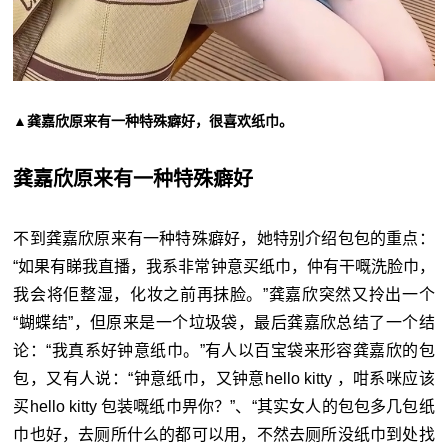
▲龚嘉欣原来有一种特殊癖好，很喜欢纸巾。
龚嘉欣原来有一种特殊癖好
不到龚嘉欣原来有一种特殊癖好，她特别介绍包包的重点：
“如果有睇我直播，我系非常
钟
意买纸巾，仲有干嘅洗脸巾，
我会将佢整湿，化妆之前再抹脸。”龚嘉欣突然又拎出一个
“蝴蝶结”，但原来是一个垃圾袋，最后龚嘉欣总结了一个结
论：“我真系好钟意纸巾。”有人以百宝袋来形容龚嘉欣的包
包，又有人说：“
钟
意纸巾，又
钟
意hello kitty ，咁系咪应该
买hello kitty 包装嘅纸巾畀你？”、“其实女人的包包多几包纸
巾也好，去厕所什么的都可以用，不然去厕所没纸巾到处找