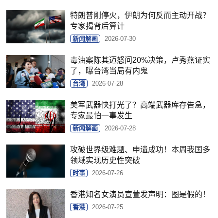
特朗普刚停火，伊朗为何反而主动开战？
专家揭背后算计
新闻解画
2026-07-30
毒油案陈其迈怒问20%决策，卢秀燕证实
了，曝台湾当局有内鬼
台湾
2026-07-28
美军武器快打光了？高端武器库存告急，
专家最怕一事发生
新闻解画
2026-07-28
攻破世界级难题、申遗成功！本周我国多
领域实现历史性突破
时事
2026-07-26
香港知名女演员宣萱发声明：图是假的！
香港
2026-07-25