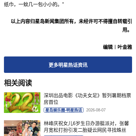
纸巾，一蚊几一包小小的。”
以上内容归星岛新闻集团所有，未经许可不得擅自转载引
用。
编辑︱叶金雅
更多
明星热话
资讯
相关阅读
深圳出品电影《功夫女足》暂列暑期档票
房首位
星岛娱乐圈-明星热话
2026-08-07
林峰庆祝女儿6岁生日办游艇派对，张馨
月宽松打扮引发二胎疑云网民寻找蛛丝