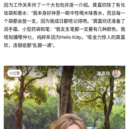
因为工作关系拎了一个大包包并逐一介绍。龚嘉欣除了有化
妆袋和香水：“我本身好钟意一啲中性嘅木味香水，而且每一
个袋都会放一支，因为我成日都唔记得喷。”龚嘉欣还准备了
润手霜、小型药袋和笔：“我支支笔都一定要有几种颜色，我
唔知攞嚟仲乜，纯綷系因为Hello Kitty。”吸金力惊人的龚嘉
欣，连银纸都“乱摄一通”。