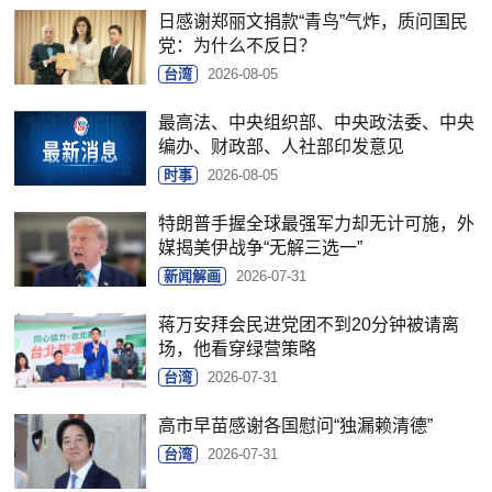
日感谢郑丽文捐款“青鸟”气炸，质问国民
党：为什么不反日？
台湾
2026-08-05
最高法、中央组织部、中央政法委、中央
编办、财政部、人社部印发意见
时事
2026-08-05
特朗普手握全球最强军力却无计可施，外
媒揭美伊战争“无解三选一”
新闻解画
2026-07-31
蒋万安拜会民进党团不到20分钟被请离
场，他看穿绿营策略
台湾
2026-07-31
高市早苗感谢各国慰问“独漏赖清德”
台湾
2026-07-31