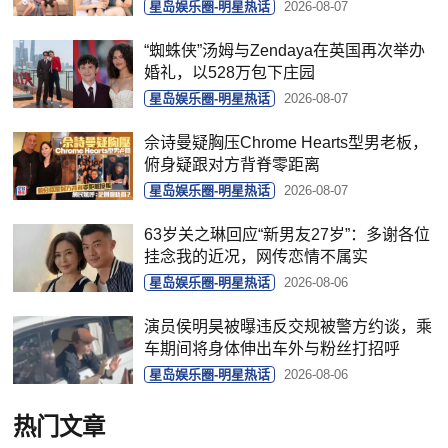
星岛娱乐圈-明星热话
2026-08-07
“蜘蛛侠”汤姆与Zendaya在英国再次举办
婚礼，以528万包下庄园
星岛娱乐圈-明星热话
2026-08-07
佘诗曼疑胸压Chrome Hearts型男老板，
俯身疑跟对方背脊零距离
星岛娱乐圈-明星热话
2026-08-07
63岁关之琳回应“新男友27岁”：多谢各位
挂念我的近况，网传恋情不属实
星岛娱乐圈-明星热话
2026-08-06
演员侯明昊被曝违反交规被警方约谈，乘
车期间将身体伸出车外与粉丝打招呼
星岛娱乐圈-明星热话
2026-08-06
热门文章