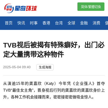
简体/繁體切換
首页
快讯
时事
香港
台湾
全球
金融
消费
TVB视后被揭有特殊癖好，出门必
定大量携带这种物件
2025-05-04 09:40
生成海报
从演逾15年的龚嘉欣（Katy）今年凭《企业强人》首夺
TVB“最佳女主角”，晋身视后行列的龚嘉欣的龚嘉欣身价上
升，各种工作机会接蹱而来，密密接密密做吸金惊人。