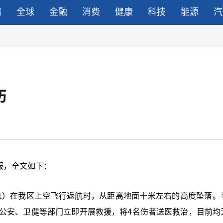
湾
全球
金融
消费
健康
科技
能源
汽
伤
通报，全文如下：
7541）在我区上空飞行返航时，从距离地面十米左右的高度坠落。
、公安、卫健等部门立即开展救援，将4名伤者送医救治，目前均