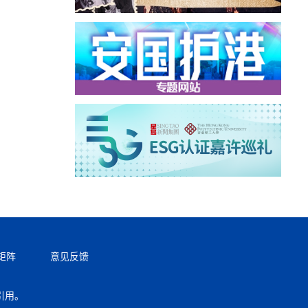
矩阵
意见反馈
引用。
返回顶部