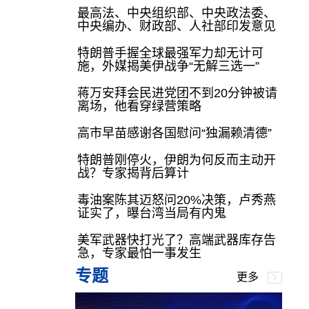
最高法、中央组织部、中央政法委、
中央编办、财政部、人社部印发意见
特朗普手握全球最强军力却无计可
施，外媒揭美伊战争“无解三选一”
蒋万安拜会民进党团不到20分钟被请
离场，他看穿绿营策略
高市早苗感谢各国慰问“独漏赖清德”
特朗普刚停火，伊朗为何反而主动开
战？专家揭背后算计
毒油案陈其迈怒问20%决策，卢秀燕
证实了，曝台湾当局有内鬼
美军武器快打光了？高端武器库存告
急，专家最怕一事发生
专题
更多