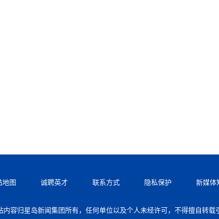
站地图
诚聘英才
联系方式
隐私保护
新媒体
站内容归星岛新闻集团所有，任何单位以及个人未经许可，不得擅自转载