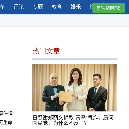
车
评论
专题
教育
娱乐
视频
简体/繁體切換
热门文章
事件造
日感谢郑丽文捐款“青鸟”气炸，质问
无生命
国民党：为什么不反日？