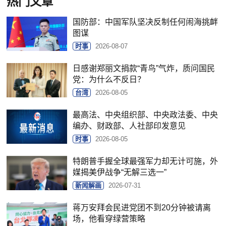
热门文章
国防部：中国军队坚决反制任何闹海挑衅
图谋
时事
2026-08-07
日感谢郑丽文捐款“青鸟”气炸，质问国民
党：为什么不反日？
台湾
2026-08-05
最高法、中央组织部、中央政法委、中央
编办、财政部、人社部印发意见
时事
2026-08-05
特朗普手握全球最强军力却无计可施，外
媒揭美伊战争“无解三选一”
新闻解画
2026-07-31
蒋万安拜会民进党团不到20分钟被请离
场，他看穿绿营策略