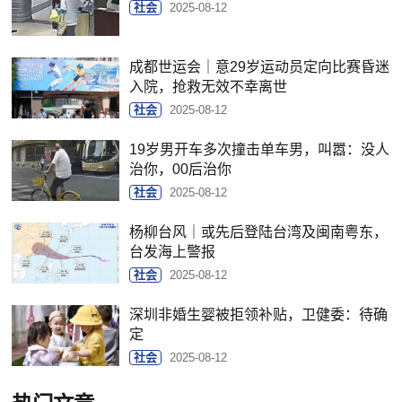
社会
2025-08-12
成都世运会｜意29岁运动员定向比赛昏迷
入院，抢救无效不幸离世
社会
2025-08-12
19岁男开车多次撞击单车男，叫嚣：没人
治你，00后治你
社会
2025-08-12
杨柳台风｜或先后登陆台湾及闽南粤东，
台发海上警报
社会
2025-08-12
深圳非婚生婴被拒领补贴，卫健委：待确
定
社会
2025-08-12