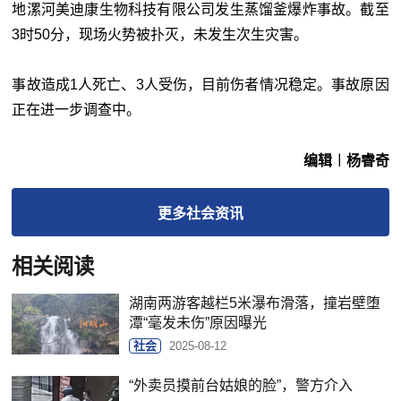
地漯河美迪康生物科技有限公司发生蒸馏釜爆炸事故。截至
3时50分，现场火势被扑灭，未发生次生灾害。
事故造成1人死亡、3人受伤，目前伤者情况稳定。事故原因
正在进一步调查中。
编辑︱杨睿奇
更多
社会
资讯
相关阅读
湖南两游客越栏5米瀑布滑落，撞岩壁堕
潭“毫发未伤”原因曝光
社会
2025-08-12
“外卖员摸前台姑娘的脸”，警方介入