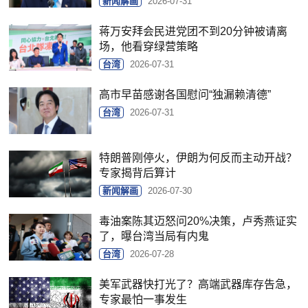
新闻解画
2026-07-31
蒋万安拜会民进党团不到20分钟被请离
场，他看穿绿营策略
台湾
2026-07-31
高市早苗感谢各国慰问“独漏赖清德”
台湾
2026-07-31
特朗普刚停火，伊朗为何反而主动开战？
专家揭背后算计
新闻解画
2026-07-30
毒油案陈其迈怒问20%决策，卢秀燕证实
了，曝台湾当局有内鬼
台湾
2026-07-28
美军武器快打光了？高端武器库存告急，
专家最怕一事发生