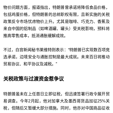
物价问题方面，报道指出，特朗普曾承诺将降低食品价格，
包括鸡蛋价格，但特朗普的总统职权有限，且新实施的关税
政策反令市场忧虑物价上升。尤其是咖啡、巧克力、香蕉及
来自中国的铝制品（如啤酒罐、罐头）受关税影响，预料将
推高零售成本，抵消通胀缓解成效。
不过，白宫新闻秘书莱维特则表示：“特朗普已实现数百项竞
选承诺，边境安全与通胀控制是最大成就。未来百日将推动
贸易协议、和平协议及减税。”
关税政策与过渡资金惹争议
特朗普虽未在上任首日立即征税，但迅速签署行政令展开贸
易调查。今年2月起，他对加拿大及墨西哥货品加征25%关
税，但随后又暂缓大部分措施。同时，他亦对中国商品征收