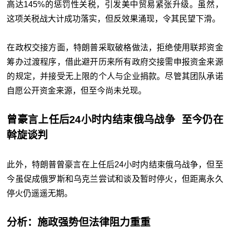
高达145%的惩罚性关税，引发美中贸易紧张升级。虽然，
这项关税战大计成功落实，但反效果涌现，令其民望下滑。
在政权交接方面，特朗普采取破格做法，拒绝使用联邦资金
筹办过渡程序，借此避开历来所有政府交接需申报资金来源
的规定，并接受无上限的个人与企业捐款。尽管其团队承诺
自愿公开资金来源，但至今尚未兑现。
曾豪言上任后24小时内结束俄乌战争 至今仍在
斡旋谈判
此外，特朗普曾豪言在上任后24小时内结束俄乌战争，但至
今虽促成俄罗斯和乌克兰尝试和谈及暂时停火，但距离永久
停火仍遥遥无期。
分析：施政强势但法律阻力重重