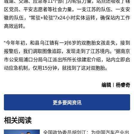
城建、交通、应急等11个部门为轮驻力量，站点还吸收了辖
区党员、平安志愿者等社会力量，一支江苏的队伍、一支安
徽的队伍，“常驻+轮驻”7x24小时实体运转，确保站内工作
高效运转。
“今年年初，和县乌江镇有一对6岁的双胞胎女孩走失，接到
报警后，我们调取图像追踪，发现走到了江苏境内。”据南京
市公安局浦口分局乌江派出所所长徐建宏介绍，站内立即启
动应急机制，仅用15分钟，就找到了这对双胞胎。
编辑︱杨睿奇
更多
要闻
资讯
相关阅读
全国政协委员胡剑江：为中国汽车产业出