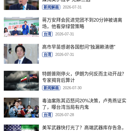
新闻解画
2026-07-31
蒋万安拜会民进党团不到20分钟被请离
场，他看穿绿营策略
台湾
2026-07-31
高市早苗感谢各国慰问“独漏赖清德”
台湾
2026-07-31
特朗普刚停火，伊朗为何反而主动开战？
专家揭背后算计
新闻解画
2026-07-30
毒油案陈其迈怒问20%决策，卢秀燕证实
了，曝台湾当局有内鬼
台湾
2026-07-28
美军武器快打光了？高端武器库存告急，