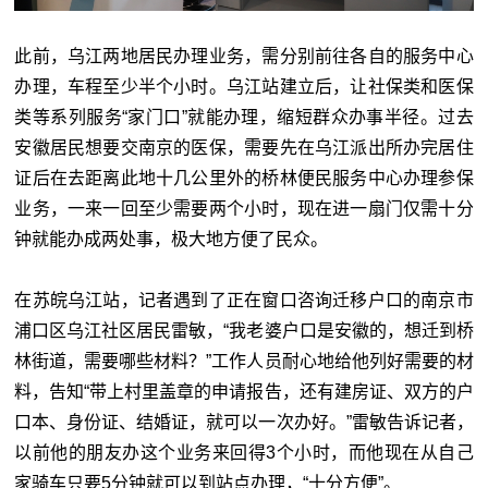
此前，乌江两地居民办理业务，需分别前往各自的服务中心
办理，车程至少半个小时。乌江站建立后，让社保类和医保
类等系列服务“家门口”就能办理，缩短群众办事半径。过去
安徽居民想要交南京的医保，需要先在乌江派出所办完居住
证后在去距离此地十几公里外的桥林便民服务中心办理参保
业务，一来一回至少需要两个小时，现在进一扇门仅需十分
钟就能办成两处事，极大地方便了民众。
在苏皖乌江站，记者遇到了正在窗口咨询迁移户口的南京市
浦口区乌江社区居民雷敏，“我老婆户口是安徽的，想迁到桥
林街道，需要哪些材料？”工作人员耐心地给他列好需要的材
料，告知“带上村里盖章的申请报告，还有建房证、双方的户
口本、身份证、结婚证，就可以一次办好。”雷敏告诉记者，
以前他的朋友办这个业务来回得3个小时，而他现在从自己
家骑车只要5分钟就可以到站点办理，“十分方便”。