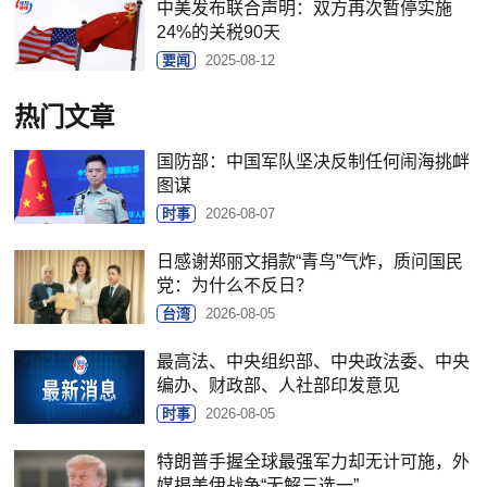
中美发布联合声明：双方再次暂停实施
24%的关税90天
要闻
2025-08-12
热门文章
国防部：中国军队坚决反制任何闹海挑衅
图谋
时事
2026-08-07
日感谢郑丽文捐款“青鸟”气炸，质问国民
党：为什么不反日？
台湾
2026-08-05
最高法、中央组织部、中央政法委、中央
编办、财政部、人社部印发意见
时事
2026-08-05
特朗普手握全球最强军力却无计可施，外
媒揭美伊战争“无解三选一”