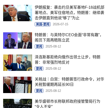
伊朗报复：袭击约旦美军基地F-18战机部
署地点、美军住宿地点，特朗普：继续袭
击伊朗直到他说“够了”为止
美国-要闻
2026-07-15
特朗普：与英特尔CEO会面“非常有趣”，
阁员下周再晤陈立武
要闻
2025-08-12
泽连斯基拒绝向俄作出领土让步，特朗
普：非常强烈地反对
要闻
2025-08-12
关税战｜白宫：特朗普签行政命令，对华
关税暂缓期再延长90日
要闻
2025-08-12
美华盛顿市长称联邦政府接管警局行为
“令人不安”