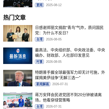
要闻
2025-08-12
热门文章
日感谢郑丽文捐款“青鸟”气炸，质问国民
党：为什么不反日？
台湾
2026-08-05
最高法、中央组织部、中央政法委、中央
编办、财政部、人社部印发意见
时事
2026-08-05
特朗普手握全球最强军力却无计可施，外
媒揭美伊战争“无解三选一”
新闻解画
2026-07-31
蒋万安拜会民进党团不到20分钟被请离
场，他看穿绿营策略
台湾
2026-07-31