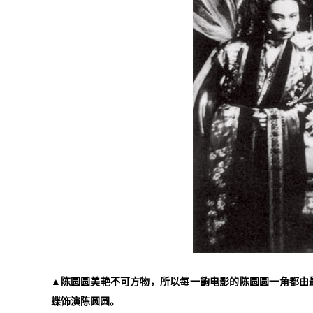
▲陈圆圆美艳不可方物，所以每一齣电影的陈圆圆一角都由最
蝶饰演陈圆圆。