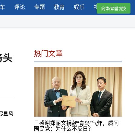
车
评论
专题
教育
娱乐
视频
简体/繁體切換
热门文章
务头
尽显风
日感谢郑丽文捐款“青鸟”气炸，质问
国民党：为什么不反日？