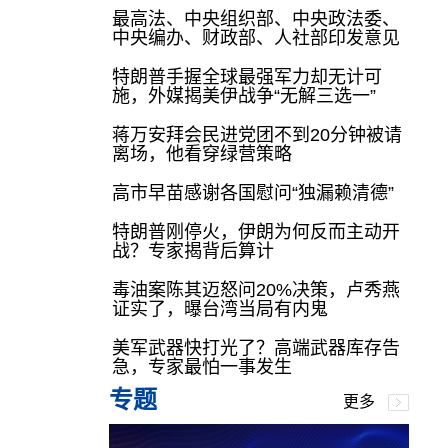
最高法、中央组织部、中央政法委、
中央编办、财政部、人社部印发意见
特朗普手握全球最强军力却无计可
施，外媒揭美伊战争“无解三选一”
蒋万安拜会民进党团不到20分钟被请
离场，他看穿绿营策略
高市早苗感谢各国慰问“独漏赖清德”
特朗普刚停火，伊朗为何反而主动开
战？专家揭背后算计
毒油案陈其迈怒问20%决策，卢秀燕
证实了，曝台湾当局有内鬼
美军武器快打光了？高端武器库存告
急，专家最怕一事发生
专题
更多