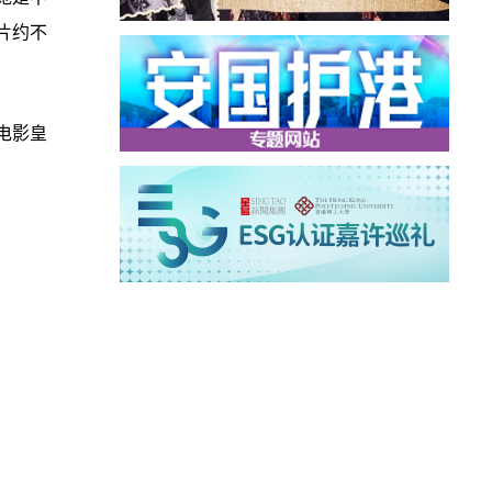
片约不
电影皇