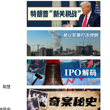
，聪慧
她是中