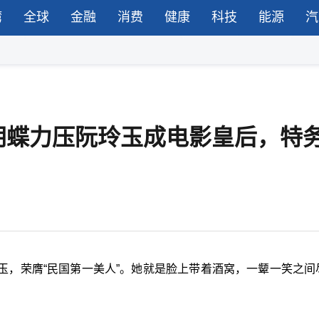
湾
全球
金融
消费
健康
科技
能源
汽
胡蝶力压阮玲玉成电影皇后，特
玉，荣膺“民国第一美人”。她就是脸上带着酒窝，一颦一笑之间