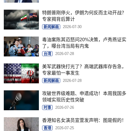
特朗普刚停火，伊朗为何反而主动开战？
专家揭背后算计
新闻解画
2026-07-30
毒油案陈其迈怒问20%决策，卢秀燕证实
了，曝台湾当局有内鬼
台湾
2026-07-28
美军武器快打光了？高端武器库存告急，
专家最怕一事发生
新闻解画
2026-07-28
攻破世界级难题、申遗成功！本周我国多
领域实现历史性突破
时事
2026-07-26
香港知名女演员宣萱发声明：图是假的！
香港
2026-07-25