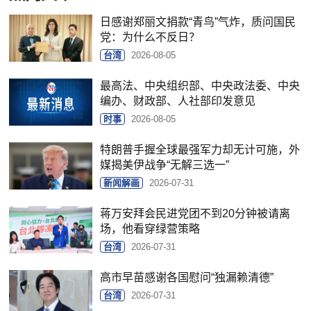
日感谢郑丽文捐款“青鸟”气炸，质问国民
党：为什么不反日？
台湾
2026-08-05
最高法、中央组织部、中央政法委、中央
编办、财政部、人社部印发意见
时事
2026-08-05
特朗普手握全球最强军力却无计可施，外
媒揭美伊战争“无解三选一”
新闻解画
2026-07-31
蒋万安拜会民进党团不到20分钟被请离
场，他看穿绿营策略
台湾
2026-07-31
高市早苗感谢各国慰问“独漏赖清德”
台湾
2026-07-31