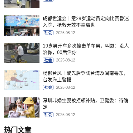
成都世运会｜意29岁运动员定向比赛昏迷
入院，抢救无效不幸离世
社会
2025-08-12
19岁男开车多次撞击单车男，叫嚣：没人
治你，00后治你
社会
2025-08-12
杨柳台风｜或先后登陆台湾及闽南粤东，
台发海上警报
社会
2025-08-12
深圳非婚生婴被拒领补贴，卫健委：待确
定
社会
2025-08-12
热门文章