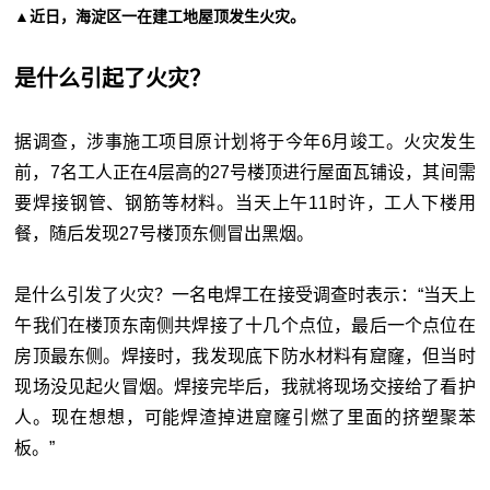
▲近日，海淀区一在建工地屋顶发生火灾。
是什么引起了火灾？
据调查，涉事施工项目原计划将于今年6月竣工。火灾发生
前，7名工人正在4层高的27号楼顶进行屋面瓦铺设，其间需
要焊接钢管、钢筋等材料。当天上午11时许，工人下楼用
餐，随后发现27号楼顶东侧冒出黑烟。
是什么引发了火灾？一名电焊工在接受调查时表示：“当天上
午我们在楼顶东南侧共焊接了十几个点位，最后一个点位在
房顶最东侧。焊接时，我发现底下防水材料有窟窿，但当时
现场没见起火冒烟。焊接完毕后，我就将现场交接给了看护
人。现在想想，可能焊渣掉进窟窿引燃了里面的挤塑聚苯
板。”