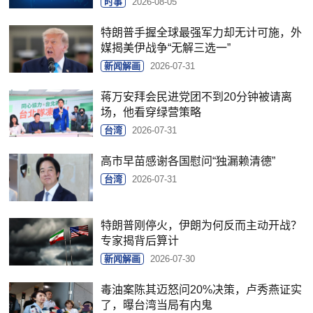
时事
2026-08-05
特朗普手握全球最强军力却无计可施，外
媒揭美伊战争“无解三选一”
新闻解画
2026-07-31
蒋万安拜会民进党团不到20分钟被请离
场，他看穿绿营策略
台湾
2026-07-31
高市早苗感谢各国慰问“独漏赖清德”
台湾
2026-07-31
特朗普刚停火，伊朗为何反而主动开战？
专家揭背后算计
新闻解画
2026-07-30
毒油案陈其迈怒问20%决策，卢秀燕证实
了，曝台湾当局有内鬼