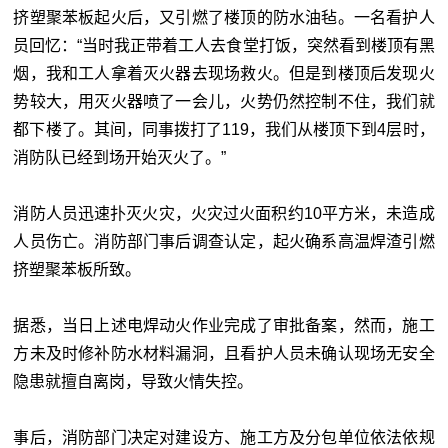
挤塑聚苯板起火后，又引燃了楼顶的防水油毡。一名看护人
员回忆：“当时我正带着工人去食堂打饭，突然看到楼顶有黑
烟，我和工人拿着灭火器去现场救火。但是到楼顶后发现火
势较大，用灭火器喷了一会儿，火势仍然控制不住，我们就
都下楼了。其间，同事拨打了119，我们从楼顶下到4层时，
消防队已经到场开始灭火了。”
消防人员迅速扑灭火灾，火灾过火面积约10平方米，未造成
人员伤亡。消防部门事后调查认定，起火确系高温焊渣引燃
挤塑聚苯板所致。
据悉，当日上述电焊动火作业完成了审批备案，然而，施工
方未及时修补防水材料漏洞，且看护人员未确认现场无安全
隐患就擅自离岗，导致火情失控。
事后，消防部门决定对建设方、施工方及分包单位依法依规