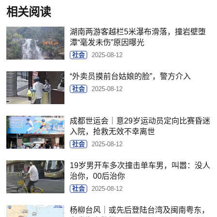
相关阅读
湖南两游客越栏5米瀑布滑落，撞岩壁堕
潭“毫发未伤”原因曝光
社会
2025-08-12
“外卖员摸前台姑娘的脸”，警方介入
社会
2025-08-12
成都世运会｜意29岁运动员定向比赛昏迷
入院，抢救无效不幸离世
社会
2025-08-12
19岁男开车多次撞击单车男，叫嚣：没人
治你，00后治你
社会
2025-08-12
杨柳台风｜或先后登陆台湾及闽南粤东，