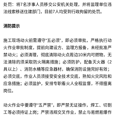
处罚：将7名涉事人员移交公安机关处理，并将监理单位违
法线索移送住建部门，目前7人均受到行政拘留的处罚。
消防提示
施工现场动火前需遵守“五必须”，即必须审批，严格执行动
火作业审批制度，提前向建设方、监理方报备，未经批准严
禁动火；必须清理，彻底清除动火点周边10米内可燃物，无
法清除的须采取防火隔离措施；必须防护，配备灭火器（2
具以上）、消防水桶等应急器材，确保消防设施完好有效；
必须交底，作业人员须接受安全技术交底，熟知火灾风险和
应急措施；必须监护，安排专职看火人全程监督，不得擅离
岗位。
动火作业中要遵守“五严禁”，即严禁无证操作，焊工、切割
工等必须持证上岗；严禁违规交叉作业，禁止与易燃易爆作