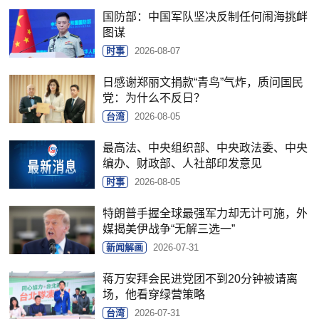
国防部：中国军队坚决反制任何闹海挑衅
图谋
时事
2026-08-07
日感谢郑丽文捐款“青鸟”气炸，质问国民
党：为什么不反日？
台湾
2026-08-05
最高法、中央组织部、中央政法委、中央
编办、财政部、人社部印发意见
时事
2026-08-05
特朗普手握全球最强军力却无计可施，外
媒揭美伊战争“无解三选一”
新闻解画
2026-07-31
蒋万安拜会民进党团不到20分钟被请离
场，他看穿绿营策略
台湾
2026-07-31