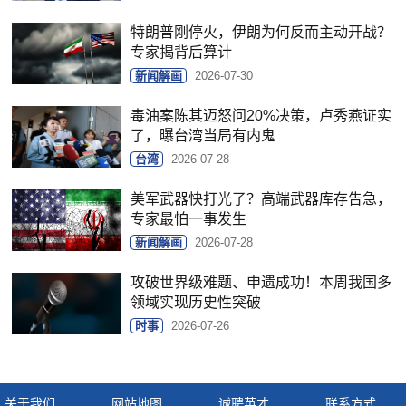
特朗普刚停火，伊朗为何反而主动开战？
专家揭背后算计
新闻解画
2026-07-30
毒油案陈其迈怒问20%决策，卢秀燕证实
了，曝台湾当局有内鬼
台湾
2026-07-28
美军武器快打光了？高端武器库存告急，
专家最怕一事发生
新闻解画
2026-07-28
攻破世界级难题、申遗成功！本周我国多
领域实现历史性突破
时事
2026-07-26
关于我们
网站地图
诚聘英才
联系方式