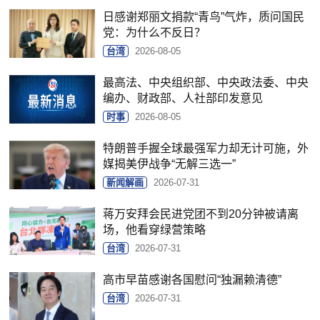
日感谢郑丽文捐款“青鸟”气炸，质问国民
党：为什么不反日？
台湾
2026-08-05
最高法、中央组织部、中央政法委、中央
编办、财政部、人社部印发意见
时事
2026-08-05
特朗普手握全球最强军力却无计可施，外
媒揭美伊战争“无解三选一”
新闻解画
2026-07-31
蒋万安拜会民进党团不到20分钟被请离
场，他看穿绿营策略
台湾
2026-07-31
高市早苗感谢各国慰问“独漏赖清德”
台湾
2026-07-31