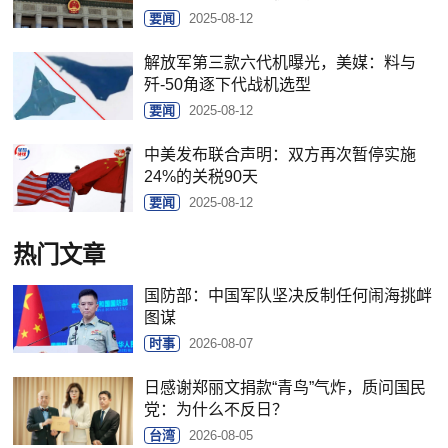
要闻
2025-08-12
解放军第三款六代机曝光，美媒：料与
歼-50角逐下代战机选型
要闻
2025-08-12
中美发布联合声明：双方再次暂停实施
24%的关税90天
要闻
2025-08-12
热门文章
国防部：中国军队坚决反制任何闹海挑衅
图谋
时事
2026-08-07
日感谢郑丽文捐款“青鸟”气炸，质问国民
党：为什么不反日？
台湾
2026-08-05