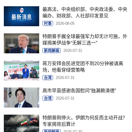
最高法、中央组织部、中央政法委、中央
编办、财政部、人社部印发意见
时事
2026-08-05
特朗普手握全球最强军力却无计可施，外
媒揭美伊战争“无解三选一”
新闻解画
2026-07-31
蒋万安拜会民进党团不到20分钟被请离
场，他看穿绿营策略
台湾
2026-07-31
高市早苗感谢各国慰问“独漏赖清德”
台湾
2026-07-31
特朗普刚停火，伊朗为何反而主动开战？
专家揭背后算计
新闻解画
2026-07-30