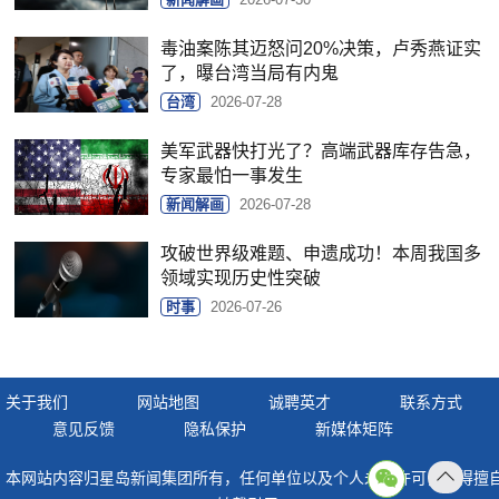
毒油案陈其迈怒问20%决策，卢秀燕证实
了，曝台湾当局有内鬼
台湾
2026-07-28
美军武器快打光了？高端武器库存告急，
专家最怕一事发生
新闻解画
2026-07-28
攻破世界级难题、申遗成功！本周我国多
领域实现历史性突破
时事
2026-07-26
关于我们
网站地图
诚聘英才
联系方式
意见反馈
隐私保护
新媒体矩阵
本网站内容归星岛新闻集团所有，任何单位以及个人未经许可，不得擅