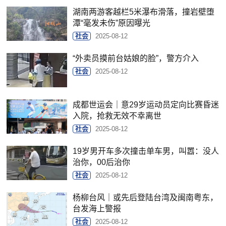
湖南两游客越栏5米瀑布滑落，撞岩壁堕
潭“毫发未伤”原因曝光
社会
2025-08-12
“外卖员摸前台姑娘的脸”，警方介入
社会
2025-08-12
成都世运会｜意29岁运动员定向比赛昏迷
入院，抢救无效不幸离世
社会
2025-08-12
19岁男开车多次撞击单车男，叫嚣：没人
治你，00后治你
社会
2025-08-12
杨柳台风｜或先后登陆台湾及闽南粤东，
台发海上警报
社会
2025-08-12