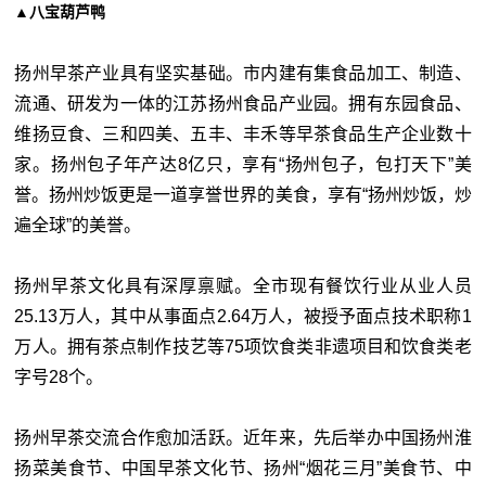
▲八宝葫芦鸭
扬州早茶产业具有坚实基础。市内建有集食品加工、制造、
流通、研发为一体的江苏扬州食品产业园。拥有东园食品、
维扬豆食、三和四美、五丰、丰禾等早茶食品生产企业数十
家。扬州包子年产达8亿只，享有“扬州包子，包打天下”美
誉。扬州炒饭更是一道享誉世界的美食，享有“扬州炒饭，炒
遍全球”的美誉。
扬州早茶文化具有深厚禀赋。全市现有餐饮行业从业人员
25.13万人，其中从事面点2.64万人，被授予面点技术职称1
万人。拥有茶点制作技艺等75项饮食类非遗项目和饮食类老
字号28个。
扬州早茶交流合作愈加活跃。近年来，先后举办中国扬州淮
扬菜美食节、中国早茶文化节、扬州“烟花三月”美食节、中