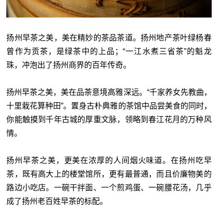
扬州早茶之美，美在精妙的茶品茶道。扬州地产茶叶绿杨春
曾作为贡茶，是绿茶中的上品；“一江水煮三省茶”的魁龙
珠，冲泡出了扬州商界的百年传奇。
扬州早茶之美，美在品茶意境高雅深远。“千家养女先教曲，
十里栽花算种田”。置身古朴典雅的茶馆中品尝美食的同时，
你能触摸到千年古城的厚重文脉，领略到春江花月的万种风
情。
扬州早茶之美，更美在浓厚的人间烟火味道。在扬州吃早
茶，既有高大上的楼堂馆所，更有最普通，而且价廉物美的
路边小吃店。一碗干拌面、一个煎鸡蛋、一碗腰花汤，几乎
成了扬州老百姓早茶的标配。