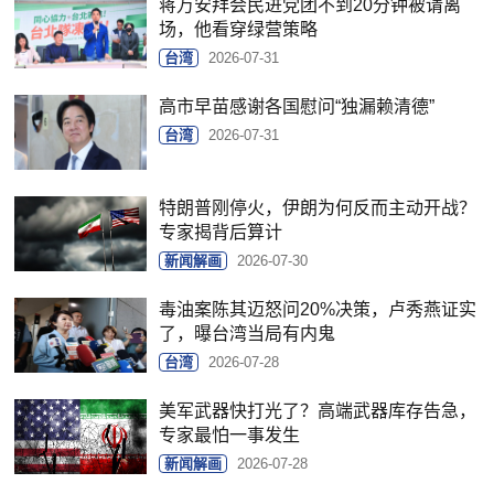
蒋万安拜会民进党团不到20分钟被请离
场，他看穿绿营策略
台湾
2026-07-31
高市早苗感谢各国慰问“独漏赖清德”
台湾
2026-07-31
特朗普刚停火，伊朗为何反而主动开战？
专家揭背后算计
新闻解画
2026-07-30
毒油案陈其迈怒问20%决策，卢秀燕证实
了，曝台湾当局有内鬼
台湾
2026-07-28
美军武器快打光了？高端武器库存告急，
专家最怕一事发生
新闻解画
2026-07-28