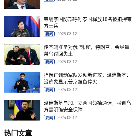
柬埔寨国防部呼吁泰国释放18名被扣押柬
方士兵
要闻
2025-08-12
传基辅准备对俄“割地”，特朗普：会尽量
帮乌讨回失土
要闻
2025-08-12
指俄正调动军队发动新进攻，泽连斯基：
没迹象显示普京准备停火
要闻
2025-08-12
泽连斯基与加、立两国领袖通话，强调乌
方需明确安全保障
要闻
2025-08-12
热门文章