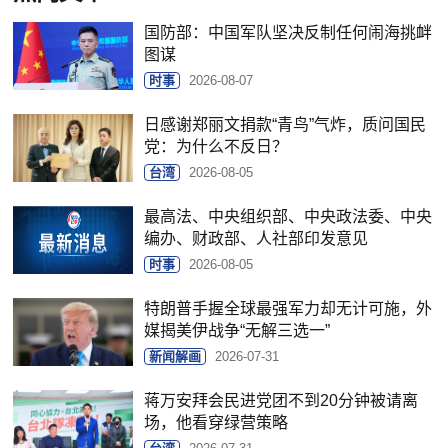
国防部：中国军队坚决反制任何闹海挑衅
图谋
时事
2026-08-07
日感谢郑丽文捐款“青鸟”气炸，质问国民
党：为什么不反日？
台湾
2026-08-05
最高法、中央组织部、中央政法委、中央
编办、财政部、人社部印发意见
时事
2026-08-05
特朗普手握全球最强军力却无计可施，外
媒揭美伊战争“无解三选一”
新闻解画
2026-07-31
蒋万安拜会民进党团不到20分钟被请离
场，他看穿绿营策略