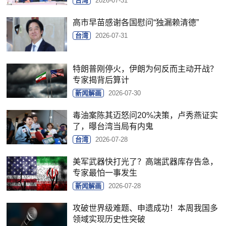
台湾
2026-07-31
高市早苗感谢各国慰问“独漏赖清德”
台湾
2026-07-31
特朗普刚停火，伊朗为何反而主动开战？
专家揭背后算计
新闻解画
2026-07-30
毒油案陈其迈怒问20%决策，卢秀燕证实
了，曝台湾当局有内鬼
台湾
2026-07-28
美军武器快打光了？高端武器库存告急，
专家最怕一事发生
新闻解画
2026-07-28
攻破世界级难题、申遗成功！本周我国多
领域实现历史性突破