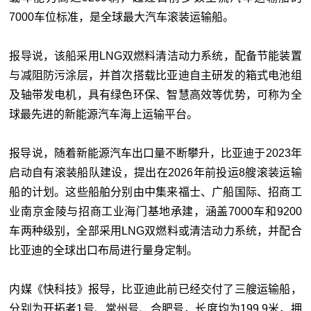
7000车位标准，是全球最大汽车滚装运输船。
报导说，该船采用LNG双燃料清洁动力系统，配备节能装置
与减阻防污涂层，并首次搭载比亚迪自主研发的箱式电池组
及轴带发电机，具有绿色环保、智慧高效等优势，可称为全
球最先进的新能源汽车海上运输平台。
报导说，随着新能源汽车出口量不断攀升，比亚迪于2023年
启动自有滚装船队建设，提出在2026年前投运8艘滚装运输
船的计划。这些船舶分别由中集来福士、广船国际、招商工
业南京金陵与招商工业海门基地承建，涵盖7000车和9200
车两种级别，全部采用LNG双燃料或清洁动力系统，并配合
比亚迪的全球出口布局进行量身定制。
内媒《快科技》报导，比亚迪此前已经交付了三艘运输船，
分别为开拓者1号、常州号、合肥号，长度均为199.9米，拥