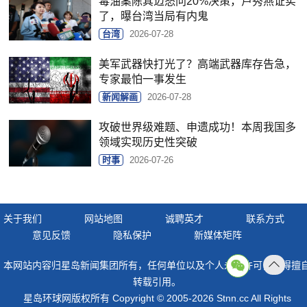
毒油案陈其迈怒问20%决策，卢秀燕证实
了，曝台湾当局有内鬼
台湾
2026-07-28
美军武器快打光了？高端武器库存告急，
专家最怕一事发生
新闻解画
2026-07-28
攻破世界级难题、申遗成功！本周我国多
领域实现历史性突破
时事
2026-07-26
关于我们
网站地图
诚聘英才
联系方式
意见反馈
隐私保护
新媒体矩阵
本网站内容归星岛新闻集团所有，任何单位以及个人未经许可，不得擅
返回
转载引用。
顶部
星岛环球网版权所有 Copyright © 2005-2026 Stnn.cc All Rights