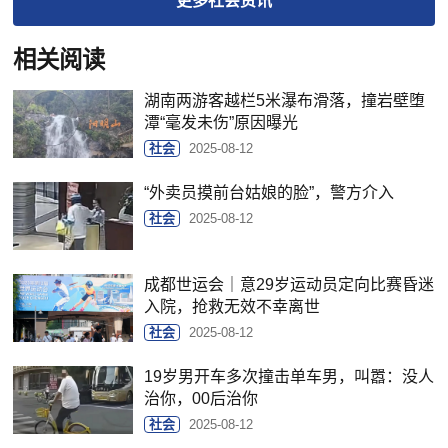
更多
社会
资讯
相关阅读
湖南两游客越栏5米瀑布滑落，撞岩壁堕
潭“毫发未伤”原因曝光
社会
2025-08-12
“外卖员摸前台姑娘的脸”，警方介入
社会
2025-08-12
成都世运会｜意29岁运动员定向比赛昏迷
入院，抢救无效不幸离世
社会
2025-08-12
19岁男开车多次撞击单车男，叫嚣：没人
治你，00后治你
社会
2025-08-12