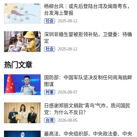
杨柳台风｜或先后登陆台湾及闽南粤东，
台发海上警报
社会
2025-08-12
深圳非婚生婴被拒领补贴，卫健委：待确
定
社会
2025-08-12
热门文章
国防部：中国军队坚决反制任何闹海挑衅
图谋
时事
2026-08-07
日感谢郑丽文捐款“青鸟”气炸，质问国民
党：为什么不反日？
台湾
2026-08-05
最高法、中央组织部、中央政法委、中央