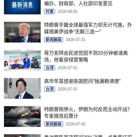
编办、财政部、人社部印发意见
时事
2026-08-05
特朗普手握全球最强军力却无计可施，外
媒揭美伊战争“无解三选一”
新闻解画
2026-07-31
蒋万安拜会民进党团不到20分钟被请离
场，他看穿绿营策略
台湾
2026-07-31
高市早苗感谢各国慰问“独漏赖清德”
台湾
2026-07-31
特朗普刚停火，伊朗为何反而主动开战？
专家揭背后算计
新闻解画
2026-07-30