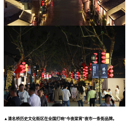
▲清名桥历史文化街区在全国打响“今夜梁宵”夜市一条街品牌。