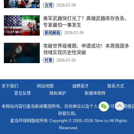
台湾
2026-07-28
美军武器快打光了？高端武器库存告急，
专家最怕一事发生
新闻解画
2026-07-28
攻破世界级难题、申遗成功！本周我国多
领域实现历史性突破
时事
2026-07-26
关于我们
网站地图
诚聘英才
联系方式
意见反馈
隐私保护
新媒体矩阵
本网站内容归星岛新闻集团所有，任何单位以及个人未经许可，不得擅
返回
转载引用。
顶部
星岛环球网版权所有 Copyright © 2005-2026 Stnn.cc All Rights
Reserved.