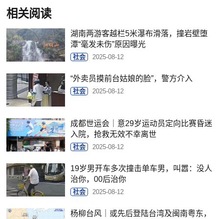
相关阅读
湖南两游客越栏5米瀑布滑落，撞岩壁堕
潭“毫发未伤”原因曝光
社会
2025-08-12
“外卖员摸前台姑娘的脸”，警方介入
社会
2025-08-12
成都世运会｜意29岁运动员定向比赛昏迷
入院，抢救无效不幸离世
社会
2025-08-12
19岁男开车多次撞击单车男，叫嚣：没人
治你，00后治你
社会
2025-08-12
杨柳台风｜或先后登陆台湾及闽南粤东，