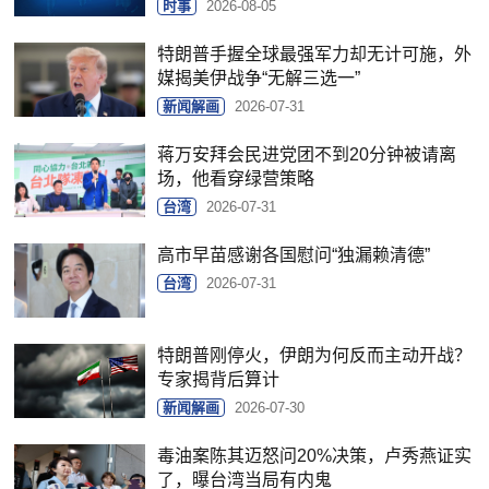
时事
2026-08-05
特朗普手握全球最强军力却无计可施，外
媒揭美伊战争“无解三选一”
新闻解画
2026-07-31
蒋万安拜会民进党团不到20分钟被请离
场，他看穿绿营策略
台湾
2026-07-31
高市早苗感谢各国慰问“独漏赖清德”
台湾
2026-07-31
特朗普刚停火，伊朗为何反而主动开战？
专家揭背后算计
新闻解画
2026-07-30
毒油案陈其迈怒问20%决策，卢秀燕证实
了，曝台湾当局有内鬼