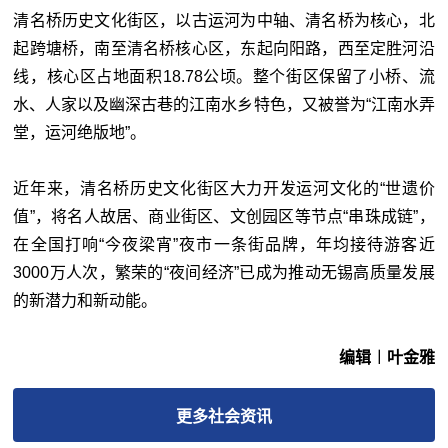
清名桥历史文化街区，以古运河为中轴、清名桥为核心，北
起跨塘桥，南至清名桥核心区，东起向阳路，西至定胜河沿
线，核心区占地面积18.78公顷。整个街区保留了小桥、流
水、人家以及幽深古巷的江南水乡特色，又被誉为“江南水弄
堂，运河绝版地”。
近年来，清名桥历史文化街区大力开发运河文化的“世遗价
值”，将名人故居、商业街区、文创园区等节点“串珠成链”，
在全国打响“今夜梁宵”夜市一条街品牌，年均接待游客近
3000万人次，繁荣的“夜间经济”已成为推动无锡高质量发展
的新潜力和新动能。
编辑︱叶金雅
更多
社会
资讯