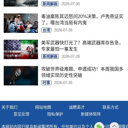
新闻解画
2026-07-30
毒油案陈其迈怒问20%决策，卢秀燕证实
了，曝台湾当局有内鬼
台湾
2026-07-28
美军武器快打光了？高端武器库存告急，
专家最怕一事发生
新闻解画
2026-07-28
攻破世界级难题、申遗成功！本周我国多
领域实现历史性突破
时事
2026-07-26
关于我们
网站地图
诚聘英才
联系方式
意见反馈
隐私保护
新媒体矩阵
本网站内容归星岛新闻集团所有，任何单位以及个人未经许可，不得擅