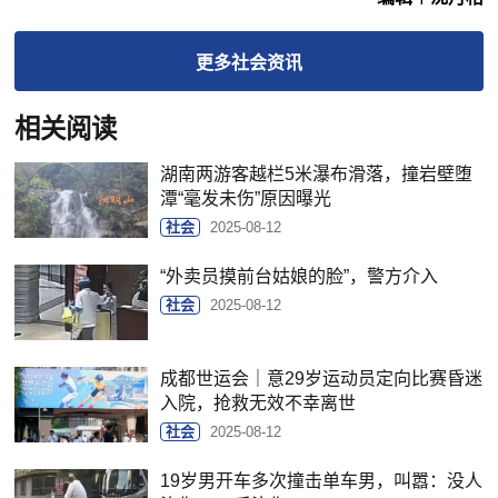
更多
社会
资讯
相关阅读
湖南两游客越栏5米瀑布滑落，撞岩壁堕
潭“毫发未伤”原因曝光
社会
2025-08-12
“外卖员摸前台姑娘的脸”，警方介入
社会
2025-08-12
成都世运会｜意29岁运动员定向比赛昏迷
入院，抢救无效不幸离世
社会
2025-08-12
19岁男开车多次撞击单车男，叫嚣：没人