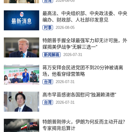
台湾
2026-08-05
最高法、中央组织部、中央政法委、中央
编办、财政部、人社部印发意见
时事
2026-08-05
特朗普手握全球最强军力却无计可施，外
媒揭美伊战争“无解三选一”
新闻解画
2026-07-31
蒋万安拜会民进党团不到20分钟被请离
场，他看穿绿营策略
台湾
2026-07-31
高市早苗感谢各国慰问“独漏赖清德”
台湾
2026-07-31
特朗普刚停火，伊朗为何反而主动开战？
专家揭背后算计