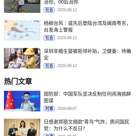
治你，00后治你
社会
2025-08-12
杨柳台风｜或先后登陆台湾及闽南粤东，
台发海上警报
社会
2025-08-12
深圳非婚生婴被拒领补贴，卫健委：待确
定
社会
2025-08-12
热门文章
国防部：中国军队坚决反制任何闹海挑衅
图谋
时事
2026-08-07
日感谢郑丽文捐款“青鸟”气炸，质问国民
党：为什么不反日？