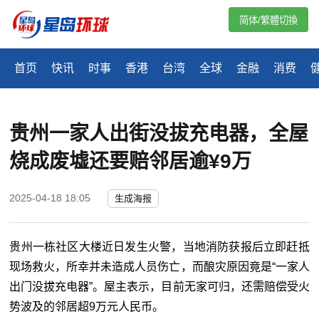
简体/繁體切換
首页
快讯
时事
香港
台湾
全球
金融
消费
贵州一家人出街没拔充电器，全屋
烧成废墟还要赔邻居逾¥9万
2025-04-18 18:05
生成海报
贵州一栋社区大楼近日发生火警，当地消防获报后立即赶抵
现场救火，所幸并未造成人员伤亡，而酿灾原因竟是“一家人
出门没拔充电器”。屋主表示，目前无家可归，还需赔偿受火
势波及的邻居超9万元人民币。