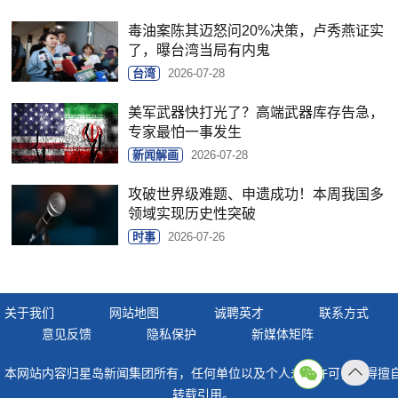
毒油案陈其迈怒问20%决策，卢秀燕证实
了，曝台湾当局有内鬼
台湾
2026-07-28
美军武器快打光了？高端武器库存告急，
专家最怕一事发生
新闻解画
2026-07-28
攻破世界级难题、申遗成功！本周我国多
领域实现历史性突破
时事
2026-07-26
关于我们
网站地图
诚聘英才
联系方式
意见反馈
隐私保护
新媒体矩阵
本网站内容归星岛新闻集团所有，任何单位以及个人未经许可，不得擅
返回
转载引用。