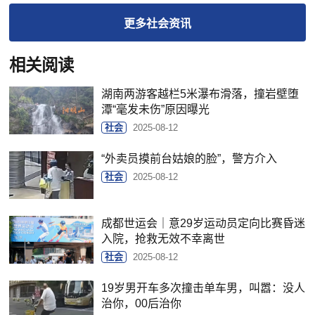
更多
社会
资讯
相关阅读
湖南两游客越栏5米瀑布滑落，撞岩壁堕
潭“毫发未伤”原因曝光
社会
2025-08-12
“外卖员摸前台姑娘的脸”，警方介入
社会
2025-08-12
成都世运会｜意29岁运动员定向比赛昏迷
入院，抢救无效不幸离世
社会
2025-08-12
19岁男开车多次撞击单车男，叫嚣：没人
治你，00后治你