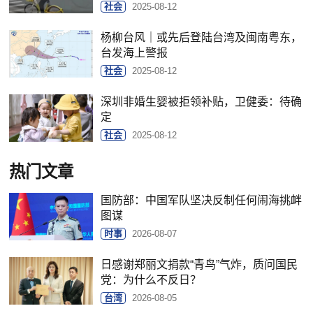
社会
2025-08-12
杨柳台风｜或先后登陆台湾及闽南粤东，
台发海上警报
社会
2025-08-12
深圳非婚生婴被拒领补贴，卫健委：待确
定
社会
2025-08-12
热门文章
国防部：中国军队坚决反制任何闹海挑衅
图谋
时事
2026-08-07
日感谢郑丽文捐款“青鸟”气炸，质问国民
党：为什么不反日？
台湾
2026-08-05