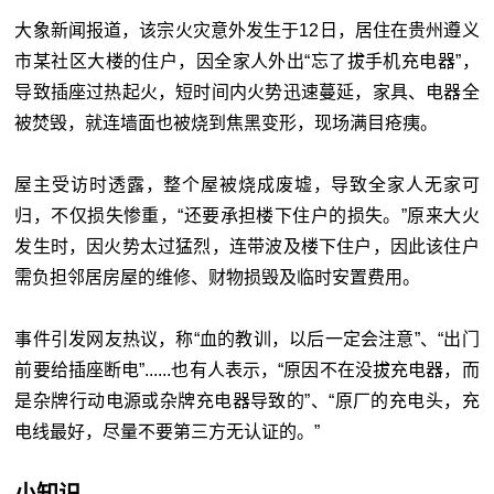
大象新闻报道，该宗火灾意外发生于12日，居住在贵州遵义
市某社区大楼的住户，因全家人外出“忘了拔手机充电器”，
导致插座过热起火，短时间内火势迅速蔓延，家具、电器全
被焚毁，就连墙面也被烧到焦黑变形，现场满目疮痍。
屋主受访时透露，整个屋被烧成废墟，导致全家人无家可
归，不仅损失惨重，“还要承担楼下住户的损失。”原来大火
发生时，因火势太过猛烈，连带波及楼下住户，因此该住户
需负担邻居房屋的维修、财物损毁及临时安置费用。
事件引发网友热议，称“血的教训，以后一定会注意”、“出门
前要给插座断电”......也有人表示，“原因不在没拔充电器，而
是杂牌行动电源或杂牌充电器导致的”、“原厂的充电头，充
电线最好，尽量不要第三方无认证的。”
小知识