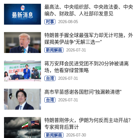
最高法、中央组织部、中央政法委、中央
编办、财政部、人社部印发意见
时事
2026-08-05
特朗普手握全球最强军力却无计可施，外
媒揭美伊战争“无解三选一”
新闻解画
2026-07-31
蒋万安拜会民进党团不到20分钟被请离
场，他看穿绿营策略
台湾
2026-07-31
高市早苗感谢各国慰问“独漏赖清德”
台湾
2026-07-31
特朗普刚停火，伊朗为何反而主动开战？
专家揭背后算计
新闻解画
2026-07-30