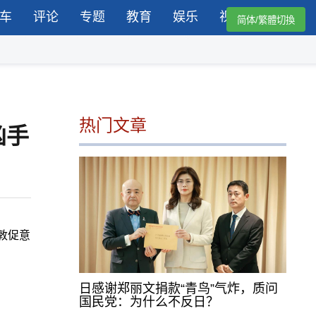
车
评论
专题
教育
娱乐
视频
简体/繁體切換
热门文章
凶手
敦促意
日感谢郑丽文捐款“青鸟”气炸，质问
国民党：为什么不反日？