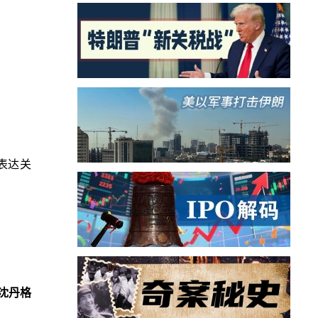
表达关
沈丹格