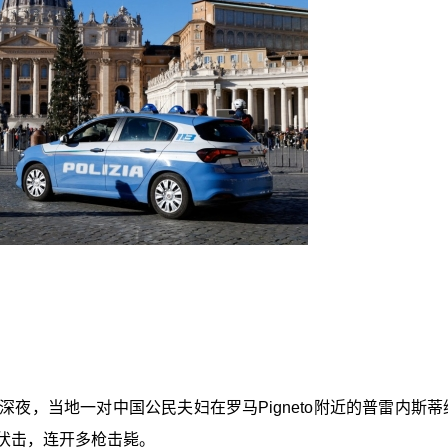
夜，当地一对中国公民夫妇在罗马Pigneto附近的普雷内斯蒂
枪手伏击，连开多枪击毙。