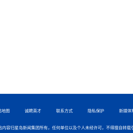
站地图
诚聘英才
联系方式
隐私保护
新媒体
站内容归星岛新闻集团所有，任何单位以及个人未经许可，不得擅自转载