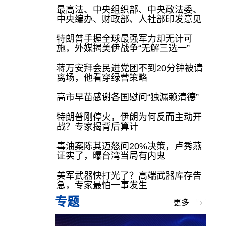
最高法、中央组织部、中央政法委、
中央编办、财政部、人社部印发意见
特朗普手握全球最强军力却无计可
施，外媒揭美伊战争“无解三选一”
蒋万安拜会民进党团不到20分钟被请
离场，他看穿绿营策略
高市早苗感谢各国慰问“独漏赖清德”
特朗普刚停火，伊朗为何反而主动开
战？专家揭背后算计
毒油案陈其迈怒问20%决策，卢秀燕
证实了，曝台湾当局有内鬼
美军武器快打光了？高端武器库存告
急，专家最怕一事发生
专题
更多