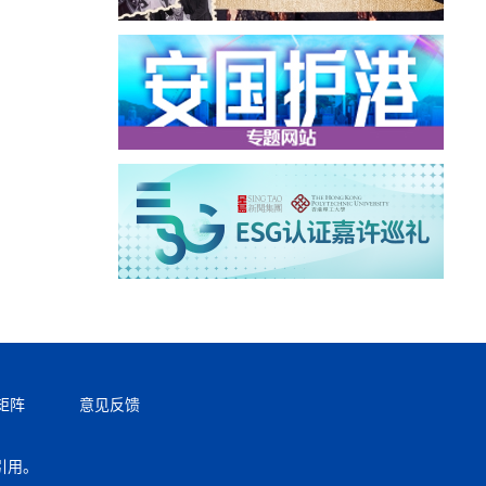
矩阵
意见反馈
引用。
返回顶部