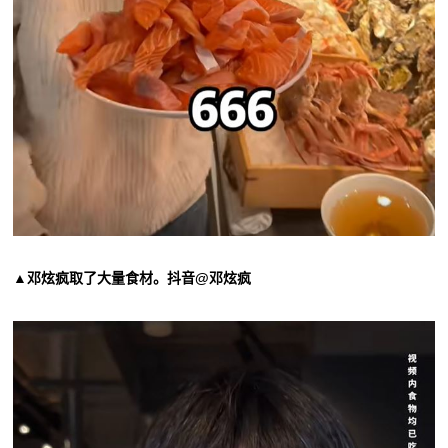
▲邓炫疯取了大量食材。抖音@邓炫疯