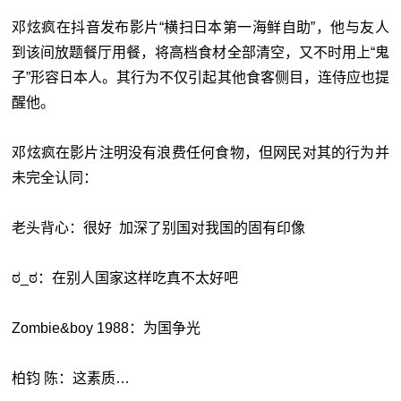
邓炫疯在抖音发布影片“横扫日本第一海鲜自助”，他与友人
到该间放题餐厅用餐，将高档食材全部清空，又不时用上“鬼
子”形容日本人。其行为不仅引起其他食客侧目，连侍应也提
醒他。
邓炫疯在影片注明没有浪费任何食物，但网民对其的行为并
未完全认同：
老头背心：很好 加深了别国对我国的固有印像
ಠ_ಠ：在别人国家这样吃真不太好吧
Zombie&boy 1988：为国争光
柏钧 陈：这素质…