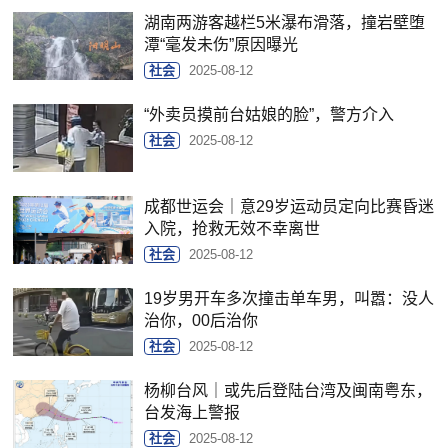
湖南两游客越栏5米瀑布滑落，撞岩壁堕
潭“毫发未伤”原因曝光
社会
2025-08-12
“外卖员摸前台姑娘的脸”，警方介入
社会
2025-08-12
成都世运会｜意29岁运动员定向比赛昏迷
入院，抢救无效不幸离世
社会
2025-08-12
19岁男开车多次撞击单车男，叫嚣：没人
治你，00后治你
社会
2025-08-12
杨柳台风｜或先后登陆台湾及闽南粤东，
台发海上警报
社会
2025-08-12