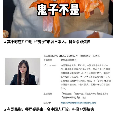
▲其不时在片中用上“鬼子”形容日本人。抖音@邓炫疯
▲有网民指，餐厅疑是由一名中国人开设。抖音@邓炫疯