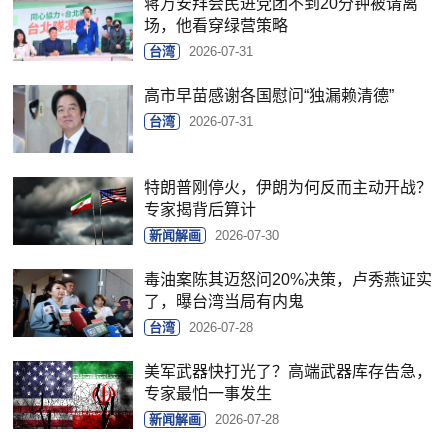
蒋万安拜会民进党团不到20分钟被请离
场，他看穿绿营策略
台湾
2026-07-31
高市早苗感谢各国慰问“独漏赖清德”
台湾
2026-07-31
特朗普刚停火，伊朗为何反而主动开战？
专家揭背后算计
新闻解画
2026-07-30
毒油案陈其迈怒问20%决策，卢秀燕证实
了，曝台湾当局有内鬼
台湾
2026-07-28
美军武器快打光了？高端武器库存告急，
专家最怕一事发生
新闻解画
2026-07-28