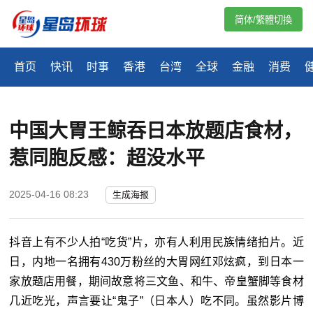
简体/繁體切換
首页
快讯
时事
香港
台湾
全球
金融
消费
中国大胃王鲸吞日本放题店食材，
惹同胞反感：超没水平
2025-04-16 08:23
生成海报
抖音上有不少人拍“吃货”片，亦有人利用民族情绪拍片。近
日，内地一名拥有
430
万粉丝的大胃网红邓炫疯，到日本一
家放题店用餐，期间故意将三文鱼、和牛、帝皇蟹脚等食材
几近吃光，声言要让“鬼子”（日本人）吃不同。虽然影片博