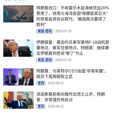
特朗普改口：不收霍尔木兹海峡货运20%
费用了，将用与海湾各国“规模极其巨大”
的贸易投资协议取代，“美国再次赢得了
胜利”
美国-要闻
2026-07-15
伊朗报复：袭击约旦美军基地F-18战机部
署地点、美军住宿地点，特朗普：继续袭
击伊朗直到他说“够了”为止
美国-要闻
2026-07-15
特朗普：与英特尔CEO会面“非常有趣”，
阁员下周再晤陈立武
要闻
2025-08-12
泽连斯基拒绝向俄作出领土让步，特朗
普：非常强烈地反对
要闻
2025-08-12