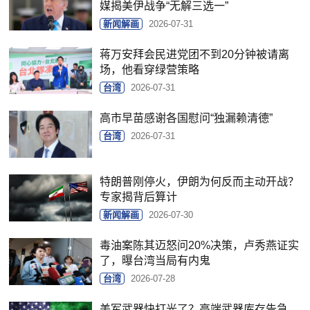
媒揭美伊战争“无解三选一”
新闻解画
2026-07-31
蒋万安拜会民进党团不到20分钟被请离
场，他看穿绿营策略
台湾
2026-07-31
高市早苗感谢各国慰问“独漏赖清德”
台湾
2026-07-31
特朗普刚停火，伊朗为何反而主动开战？
专家揭背后算计
新闻解画
2026-07-30
毒油案陈其迈怒问20%决策，卢秀燕证实
了，曝台湾当局有内鬼
台湾
2026-07-28
美军武器快打光了？高端武器库存告急，