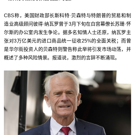
CBS称，美国财政部长斯科特·贝森特与特朗普的贸易和制
造业高级顾问彼得·纳瓦罗曾于3月下旬在白宫幕僚长苏珊·怀
尔斯的办公室内发生争论。据多名知情人士还原，纳瓦罗主
张对3万亿美元的进口商品统一征收25%的全面关税；而曾
是华尔街投资人的贝森特则警告称此举将引发市场动荡，并
概述了多种风险情景。报道说，激烈的言辞不断涌现。