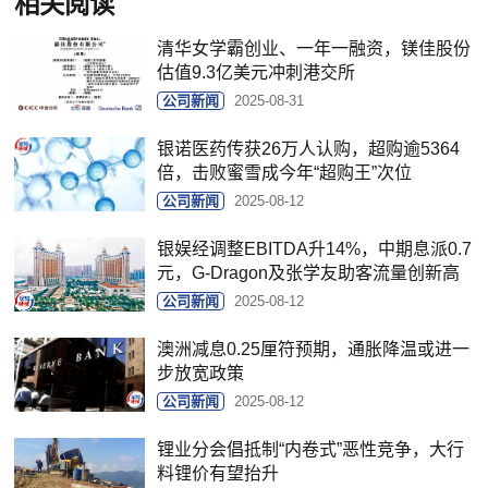
相关阅读
清华女学霸创业、一年一融资，镁佳股份
估值9.3亿美元冲刺港交所
公司新闻
2025-08-31
银诺医药传获26万人认购，超购逾5364
倍，击败蜜雪成今年“超购王”次位
公司新闻
2025-08-12
银娱经调整EBITDA升14%，中期息派0.7
元，G-Dragon及张学友助客流量创新高
公司新闻
2025-08-12
澳洲减息0.25厘符预期，通胀降温或进一
步放宽政策
公司新闻
2025-08-12
锂业分会倡抵制“内卷式”恶性竞争，大行
料锂价有望抬升