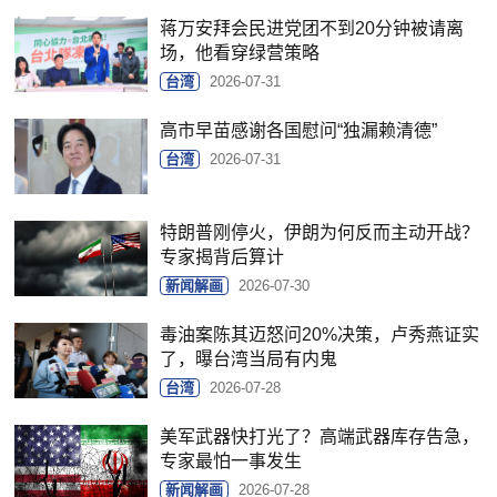
蒋万安拜会民进党团不到20分钟被请离
场，他看穿绿营策略
台湾
2026-07-31
高市早苗感谢各国慰问“独漏赖清德”
台湾
2026-07-31
特朗普刚停火，伊朗为何反而主动开战？
专家揭背后算计
新闻解画
2026-07-30
毒油案陈其迈怒问20%决策，卢秀燕证实
了，曝台湾当局有内鬼
台湾
2026-07-28
美军武器快打光了？高端武器库存告急，
专家最怕一事发生
新闻解画
2026-07-28