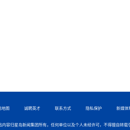
站地图
诚聘英才
联系方式
隐私保护
新媒体
站内容归星岛新闻集团所有，任何单位以及个人未经许可，不得擅自转载