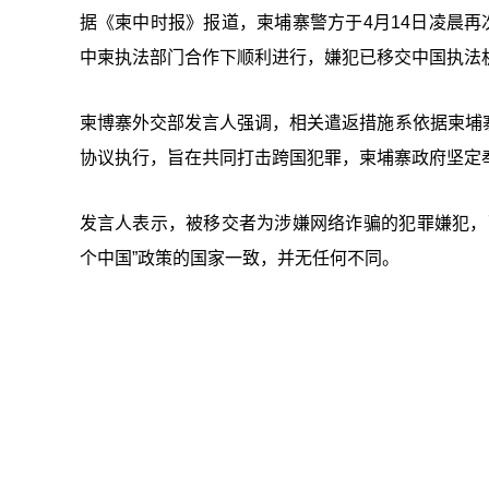
据《柬中时报》报道，柬埔寨警方于4月14日凌晨再
中柬执法部门合作下顺利进行，嫌犯已移交中国执法
柬博寨外交部发言人强调，相关遣返措施系依据柬埔
协议执行，旨在共同打击跨国犯罪，柬埔寨政府坚定奉
发言人表示，被移交者为涉嫌网络诈骗的犯罪嫌犯，
个中国”政策的国家一致，并无任何不同。