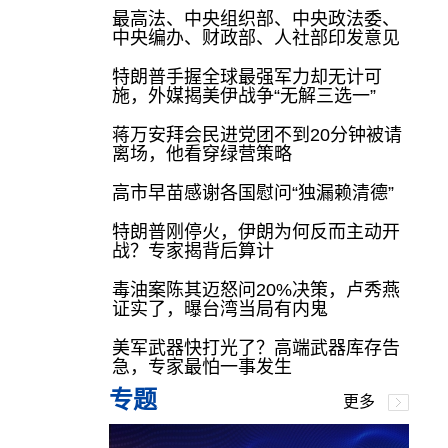
最高法、中央组织部、中央政法委、
中央编办、财政部、人社部印发意见
特朗普手握全球最强军力却无计可
施，外媒揭美伊战争“无解三选一”
蒋万安拜会民进党团不到20分钟被请
离场，他看穿绿营策略
高市早苗感谢各国慰问“独漏赖清德”
特朗普刚停火，伊朗为何反而主动开
战？专家揭背后算计
毒油案陈其迈怒问20%决策，卢秀燕
证实了，曝台湾当局有内鬼
美军武器快打光了？高端武器库存告
急，专家最怕一事发生
专题
更多