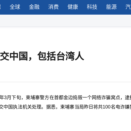
湾
全球
金融
消费
健康
科技
能源
汽
移交中国，包括台湾人
今年3月下旬，柬埔寨警方在首都金边捣毁一个网络诈骗窝点，逮
交中国执法机关处理。据悉，柬埔寨当局昨日将共100名电诈嫌