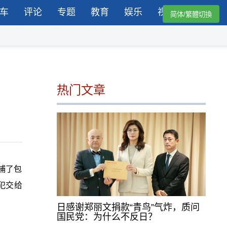
车
评论
专题
教育
娱乐
视频
简体/繁體切換
热门文章
捕了包
犯交给
日感谢郑丽文捐款“青鸟”气炸，质问
国民党：为什么不反日？