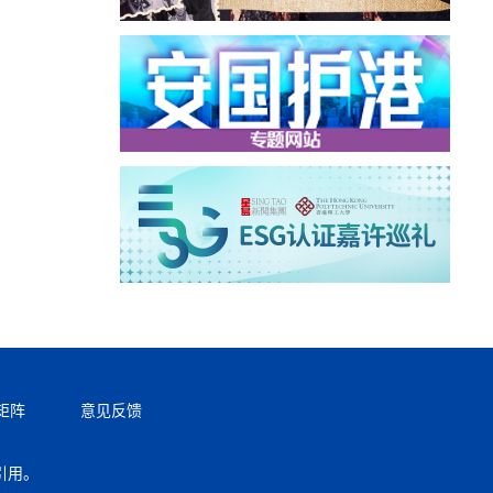
矩阵
意见反馈
引用。
返回顶部