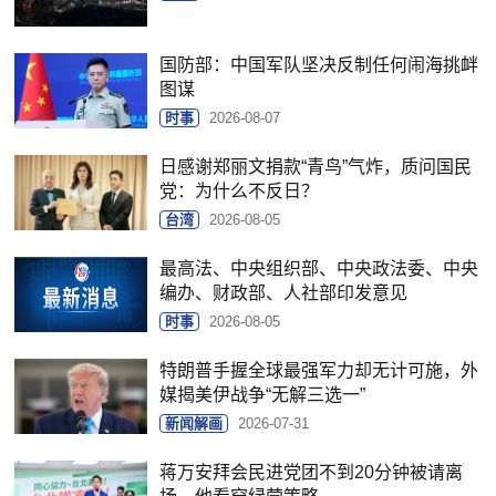
国防部：中国军队坚决反制任何闹海挑衅
图谋
时事
2026-08-07
日感谢郑丽文捐款“青鸟”气炸，质问国民
党：为什么不反日？
台湾
2026-08-05
最高法、中央组织部、中央政法委、中央
编办、财政部、人社部印发意见
时事
2026-08-05
特朗普手握全球最强军力却无计可施，外
媒揭美伊战争“无解三选一”
新闻解画
2026-07-31
蒋万安拜会民进党团不到20分钟被请离