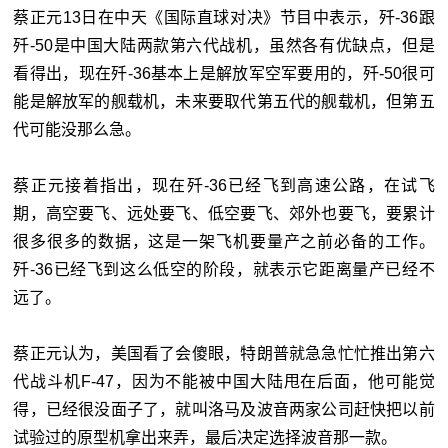
蔡正元13日在中天《国际直球对决》节目中表示，歼-36跟
歼-50是中国大陆两款第六代战机，虽然各有优缺点，但是
看得出，现在歼-36基本上是解放军空军要用的，歼-50很可
能是解放军的舰载机，未来要取代第五代的舰载机，但第五
代可能没那么急。
蔡正元接着指出，现在歼-36已经飞到高速公路，在试飞
期，高空要飞、远处要飞、低空要飞、郊外也要飞，要累计
很多很多的数据，这是一架飞机要量产之前必备的工作。
歼-36已经飞到这么低空的阶段，就表示它距离量产已经不
远了。
蔡正元认为，美国看了会傻眼，特朗普就急急忙忙推出第六
代战斗机F-47，因为不能被中国大陆甩在后面，他可能觉
得，已经很没面子了，就叫洛马及波音两家公司赶快把以前
试验过的原型机拿出来弄，最后决定选择波音那一款。